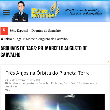
Série Especial – Doutrina do Santuário
Inicio
/
Tag:
Pr. Marcelo Augusto de Carvalho
Arquivos de Tags:
Pr. Marcelo Augusto de
Carvalho
Três Anjos na Órbita do Planeta Terra
12 de novembro de 2010
Pr. Marcelo Augusto de Carvalho
,
Profecias
,
Sermões
,
Três Mensagens
Angélicas
0