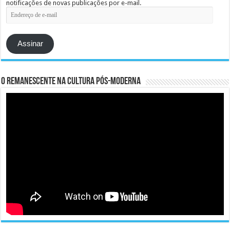
notificações de novas publicações por e-mail.
Endereço
de
e-
mail
Assinar
O remanescente na cultura pós-moderna