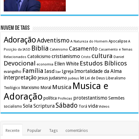
Nuvem de Tags
Adoração
Adventismo
Apocalipse
A Natureza do Homem
A
Biblia
Casamento
Calvinismo
Casamento e Temas
Posição da IASD
cultura
cristianismo
Catolicismo
Relacionados
Cristo
Daniel
Devocional
Estudos Bíblicos
Ellen White
economia
Família
Iasd
Imortalidade da Alma
Igreja
evangelho
Icar
interpretação
Jesus
judaismo
lei
Lei de Deus
judeus
Liberalismo
Musica e
Musica
Marxismo
Moral
Teológico
Adoração
protestantismo
política
Sermões
Profecias
Sábado
Sola Scriptura
vida
Torá
socialismo
Videos
Recente
Popular
Tags
comentários