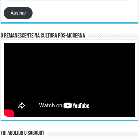
e-
mail
Assinar
O remanescente na cultura pós-moderna
Foi abolido o sábado?