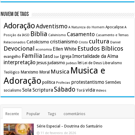
Nuvem de Tags
Adoração
Adventismo
Apocalipse
A Natureza do Homem
A
Biblia
Casamento
Calvinismo
Casamento e Temas
Posição da IASD
cultura
cristianismo
Catolicismo
Relacionados
Cristo
Daniel
Devocional
Estudos Bíblicos
Ellen White
economia
Família
Iasd
Imortalidade da Alma
Igreja
evangelho
Icar
interpretação
Jesus
judaismo
lei
Lei de Deus
judeus
Liberalismo
Musica e
Musica
Marxismo
Moral
Teológico
Adoração
protestantismo
política
Sermões
Profecias
Sábado
Sola Scriptura
vida
Torá
socialismo
Videos
Recente
Popular
Tags
comentários
Série Especial – Doutrina do Santuário
11 de fevereiro de 2026