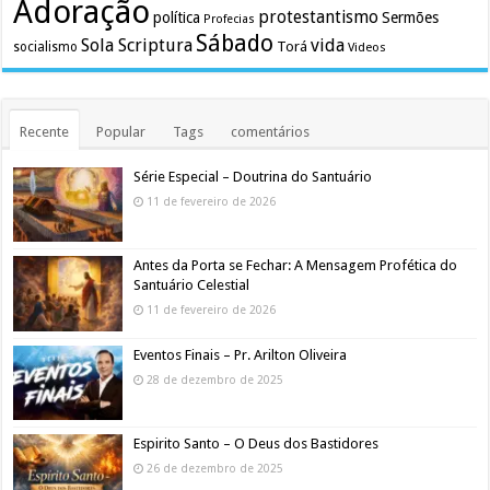
Adoração
protestantismo
política
Sermões
Profecias
Sábado
Sola Scriptura
vida
Torá
socialismo
Videos
Recente
Popular
Tags
comentários
Série Especial – Doutrina do Santuário
11 de fevereiro de 2026
Antes da Porta se Fechar: A Mensagem Profética do
Santuário Celestial
11 de fevereiro de 2026
Eventos Finais – Pr. Arilton Oliveira
28 de dezembro de 2025
Espirito Santo – O Deus dos Bastidores
26 de dezembro de 2025