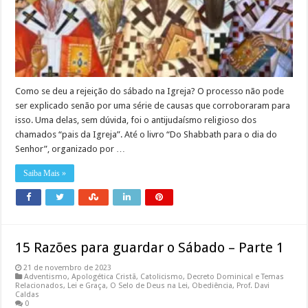
Como se deu a rejeição do sábado na Igreja? O processo não pode
ser explicado senão por uma série de causas que corroboraram para
isso. Uma delas, sem dúvida, foi o antijudaísmo religioso dos
chamados “pais da Igreja”. Até o livro “Do Shabbath para o dia do
Senhor”, organizado por …
Saiba Mais »
15 Razões para guardar o Sábado – Parte 1
21 de novembro de 2023
Adventismo
,
Apologética Cristã
,
Catolicismo
,
Decreto Dominical e Temas
Relacionados
,
Lei e Graça
,
O Selo de Deus na Lei
,
Obediência
,
Prof. Davi
Caldas
0