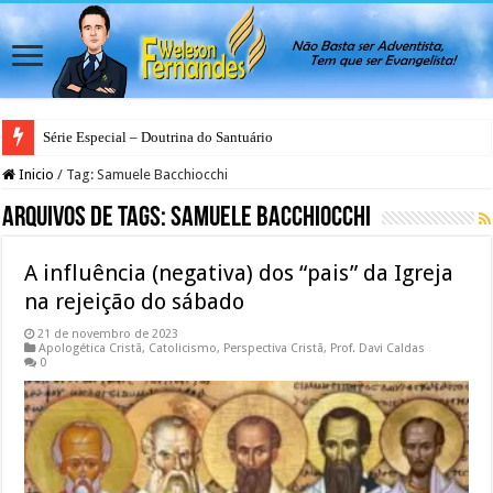
Série Especial – Doutrina do Santuário
Antes da Porta se Fechar: A Mensagem Profética do Santuário Celestial
Inicio
/
Tag:
Samuele Bacchiocchi
Arquivos de Tags:
Samuele Bacchiocchi
A influência (negativa) dos “pais” da Igreja
na rejeição do sábado
21 de novembro de 2023
Apologética Cristã
,
Catolicismo
,
Perspectiva Cristã
,
Prof. Davi Caldas
0