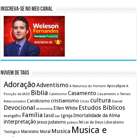
Inscreva-se no meu canal
Nuvem de Tags
Adoração
Adventismo
Apocalipse
A Natureza do Homem
A
Biblia
Casamento
Calvinismo
Casamento e Temas
Posição da IASD
cultura
cristianismo
Catolicismo
Relacionados
Cristo
Daniel
Devocional
Estudos Bíblicos
Ellen White
economia
Família
Iasd
Imortalidade da Alma
Igreja
evangelho
Icar
interpretação
Jesus
judaismo
lei
Lei de Deus
judeus
Liberalismo
Musica e
Musica
Marxismo
Moral
Teológico