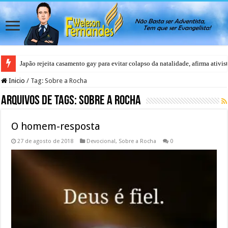
Japão rejeita casamento gay para evitar colapso da natalidade, afirma ativis
Inicio
/
Tag:
Sobre a Rocha
Arquivos de Tags:
Sobre a Rocha
O homem-resposta
27 de agosto de 2018
Devocional
,
Sobre a Rocha
0