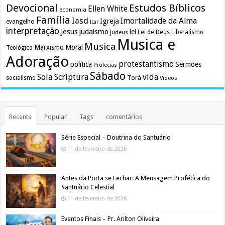
Devocional
Estudos Bíblicos
Ellen White
economia
Família
Iasd
Imortalidade da Alma
Igreja
evangelho
Icar
interpretação
Jesus
judaismo
lei
Lei de Deus
judeus
Liberalismo
Musica e
Musica
Marxismo
Moral
Teológico
Adoração
protestantismo
política
Sermões
Profecias
Sábado
Sola Scriptura
vida
Torá
socialismo
Videos
Recente
Popular
Tags
comentários
Série Especial – Doutrina do Santuário
11 de fevereiro de 2026
Antes da Porta se Fechar: A Mensagem Profética do
Santuário Celestial
11 de fevereiro de 2026
Eventos Finais – Pr. Arilton Oliveira