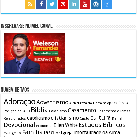
Inscreva-se no meu canal
Nuvem de Tags
Adoração
Adventismo
Apocalipse
A Natureza do Homem
A
Biblia
Casamento
Calvinismo
Casamento e Temas
Posição da IASD
cultura
cristianismo
Catolicismo
Relacionados
Cristo
Daniel
Devocional
Estudos Bíblicos
Ellen White
economia
Família
Iasd
Imortalidade da Alma
Igreja
evangelho
Icar