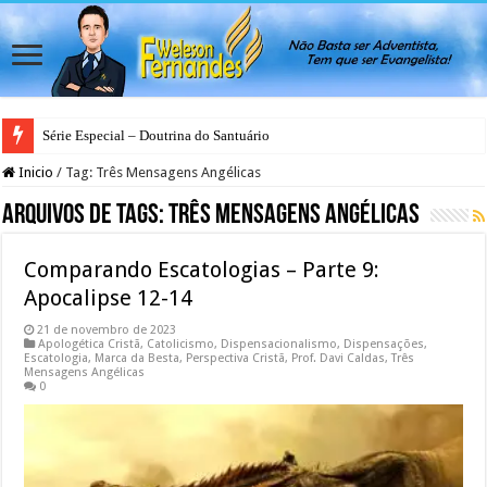
Série Especial – Doutrina do Santuário
Antes da Porta se Fechar: A Mensagem Profética do Santuário Celestial
Inicio
/
Tag:
Três Mensagens Angélicas
Arquivos de Tags:
Três Mensagens Angélicas
Comparando Escatologias – Parte 9:
Apocalipse 12-14
21 de novembro de 2023
Apologética Cristã
,
Catolicismo
,
Dispensacionalismo
,
Dispensações
,
Escatologia
,
Marca da Besta
,
Perspectiva Cristã
,
Prof. Davi Caldas
,
Três
Mensagens Angélicas
0