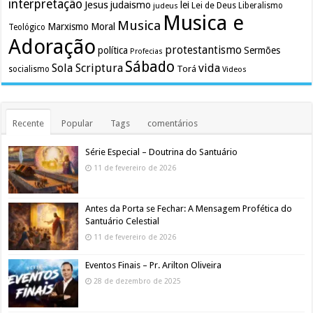
interpretação
Jesus
judaismo
lei
Lei de Deus
judeus
Liberalismo
Musica e
Musica
Marxismo
Moral
Teológico
Adoração
protestantismo
política
Sermões
Profecias
Sábado
Sola Scriptura
vida
Torá
socialismo
Videos
Recente
Popular
Tags
comentários
Série Especial – Doutrina do Santuário
11 de fevereiro de 2026
Antes da Porta se Fechar: A Mensagem Profética do
Santuário Celestial
11 de fevereiro de 2026
Eventos Finais – Pr. Arilton Oliveira
28 de dezembro de 2025