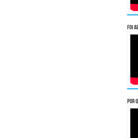
Foi a
Por q