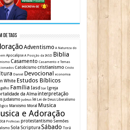
m de Tags
doração
Adventismo
A Natureza do
Biblia
Apocalipse
mem
A Posição da IASD
Casamento
inismo
Casamento e Temas
cristianismo
Catolicismo
cionados
Cristo
ltura
Devocional
Daniel
economia
Estudos Bíblicos
en White
Família
Iasd
Igreja
gelho
Icar
interpretação
rtalidade da Alma
us
judaismo
lei
Lei de Deus
judeus
Liberalismo
Musica
Marxismo
Moral
ógico
usica e Adoração
protestantismo
tica
Sermões
Profecias
Sábado
Sola Scriptura
Torá
alismo