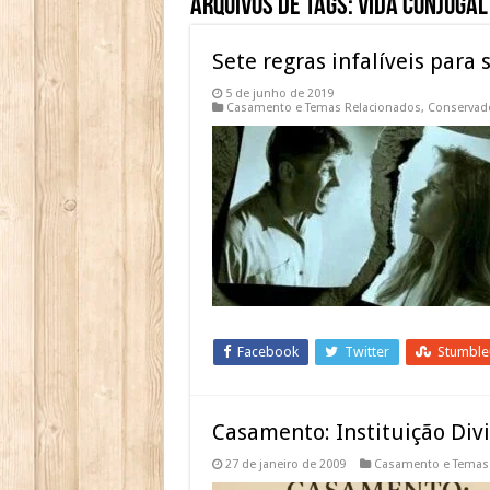
Arquivos de Tags:
Vida Conjugal
Sete regras infalíveis para
5 de junho de 2019
Casamento e Temas Relacionados
,
Conservad
Facebook
Twitter
Stumbl
Casamento: Instituição Div
27 de janeiro de 2009
Casamento e Temas