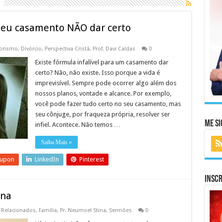
 seu casamento NÃO dar certo
orismo
,
Divórcio
,
Perspectiva Cristã
,
Prof. Davi Caldas
0
Existe fórmula infalível para um casamento dar
certo? Não, não existe. Isso porque a vida é
imprevisível. Sempre pode ocorrer algo além dos
nossos planos, vontade e alcance. Por exemplo,
você pode fazer tudo certo no seu casamento, mas
seu cônjuge, por fraqueza própria, resolver ser
Me Si
infiel. Acontece. Não temos …
Saiba Mais »
eupon
LinkedIn
Pinterest
Inscr
ina
 Relacionados
,
Família
,
Pr. Neumoel Stina
,
Sermões
0