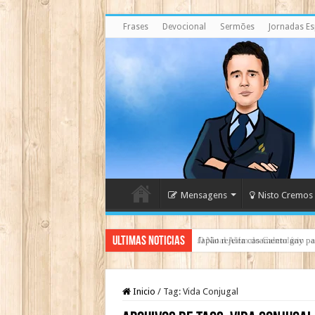
Frases
Devocional
Sermões
Jornadas Esp
Mensagens
Nisto Cremos
Ultimas Noticias
Japão rejeita casamento gay par
Inicio
/
Tag:
Vida Conjugal