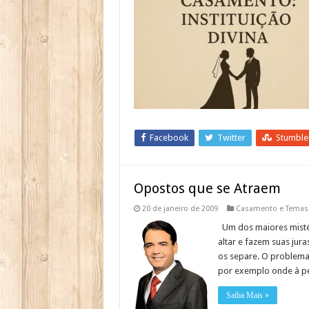
Facebook
Twitter
Stumbl
Opostos que se Atraem
20 de janeiro de 2009
Casamento e Temas
Um dos maiores mistér
altar e fazem suas jur
os separe. O problema
por exemplo onde à p
Saiba Mais »