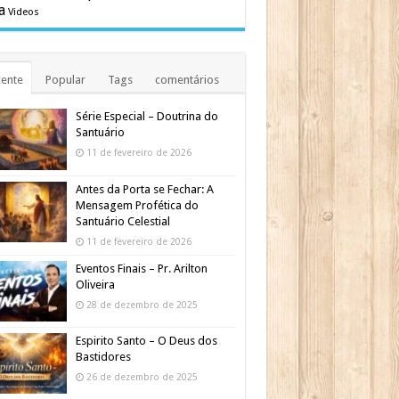
a
Videos
ente
Popular
Tags
comentários
Série Especial – Doutrina do
Santuário
11 de fevereiro de 2026
Antes da Porta se Fechar: A
Mensagem Profética do
Santuário Celestial
11 de fevereiro de 2026
Eventos Finais – Pr. Arilton
Oliveira
28 de dezembro de 2025
Espirito Santo – O Deus dos
Bastidores
26 de dezembro de 2025