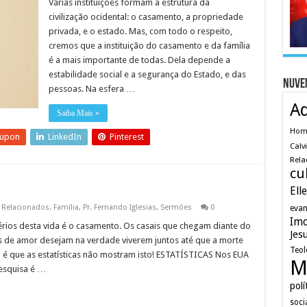
Várias instituições formam a estrutura da
civilização ocidental: o casamento, a propriedade
privada, e o estado. Mas, com todo o respeito,
cremos que a instituição do casamento e da família
é a mais importante de todas. Dela depende a
estabilidade social e a segurança do Estado, e das
Nuve
pessoas. Na esfera …
A
Saiba Mais »
Ho
eupon
LinkedIn
Pinterest
Calv
Rela
cu
Ell
 Relacionados
,
Família
,
Pr. Fernando Iglesias
,
Sermões
0
evan
Imo
ios desta vida é o casamento. Os casais que chegam diante do
Jes
as de amor desejam na verdade viverem juntos até que a morte
Teol
 é que as estatísticas não mostram isto! ESTATÍSTICAS Nos EUA
M
esquisa é …
polí
soci