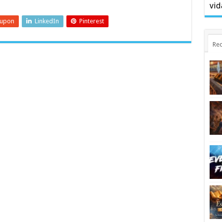
vid
eupon
LinkedIn
Pinterest
Rec