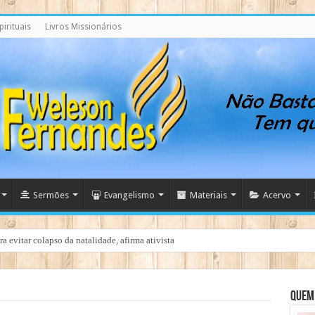
irituais
Livros Missionários
Sermões
Evangelismo
Materiais
Acervo
a evitar colapso da natalidade, afirma ativista
Quem 