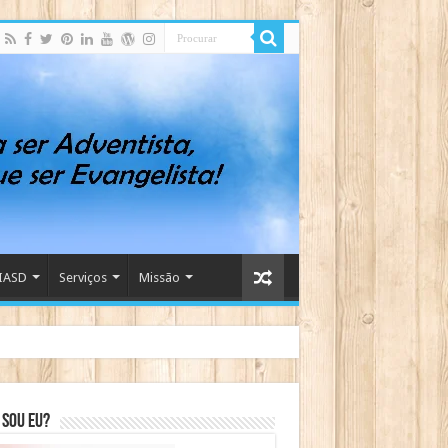
IASD
Serviços
Missão
sou eu?