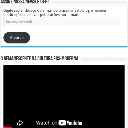
Assine Nossa Newsletter !
Digite seu endereço de e-mail para assinar este blog e receber
notificações de novas publicações por e-mail.
Endereço
de
e-
mail
Assinar
O remanescente na cultura pós-moderna