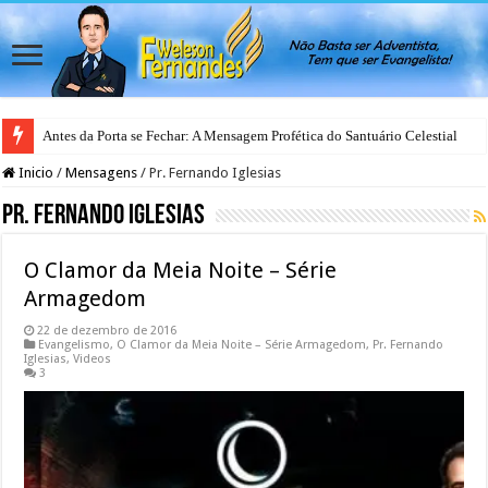
Antes da Porta se Fechar: A Mensagem Profética do Santuário Celestial
Inicio
/
Mensagens
/
Pr. Fernando Iglesias
Pr. Fernando Iglesias
O Clamor da Meia Noite – Série
Armagedom
22 de dezembro de 2016
Evangelismo
,
O Clamor da Meia Noite – Série Armagedom
,
Pr. Fernando
Iglesias
,
Videos
3