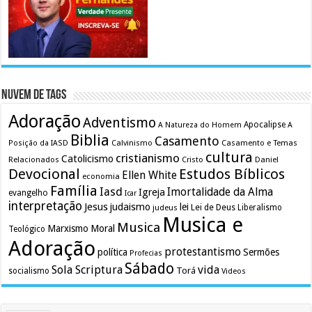
Nuvem de Tags
Adoração
Adventismo
Apocalipse
A Natureza do Homem
A
Biblia
Casamento
Calvinismo
Casamento e Temas
Posição da IASD
cultura
cristianismo
Catolicismo
Relacionados
Cristo
Daniel
Devocional
Estudos Bíblicos
Ellen White
economia
Família
Iasd
Imortalidade da Alma
Igreja
evangelho
Icar
interpretação
Jesus
judaismo
lei
Lei de Deus
judeus
Liberalismo
Musica e
Musica
Marxismo
Moral
Teológico
Adoração
protestantismo
política
Sermões
Profecias
Sábado
Sola Scriptura
vida
Torá
socialismo
Videos