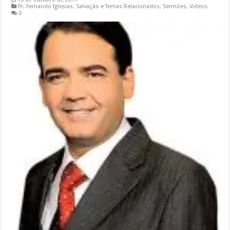
Pr. Fernando Iglesias
,
Salvação e Temas Relacionados
,
Sermões
,
Videos
0