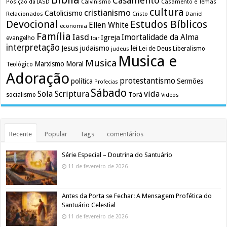
Casamento
Calvinismo
Casamento e Temas
Posição da IASD
cultura
cristianismo
Catolicismo
Relacionados
Cristo
Daniel
Devocional
Estudos Bíblicos
Ellen White
economia
Família
Iasd
Imortalidade da Alma
Igreja
evangelho
Icar
interpretação
Jesus
judaismo
lei
Lei de Deus
judeus
Liberalismo
Musica e
Musica
Marxismo
Moral
Teológico
Adoração
protestantismo
política
Sermões
Profecias
Sábado
Sola Scriptura
vida
Torá
socialismo
Videos
Recente
Popular
Tags
comentários
Série Especial – Doutrina do Santuário
11 de fevereiro de 2026
Antes da Porta se Fechar: A Mensagem Profética do
Santuário Celestial
11 de fevereiro de 2026