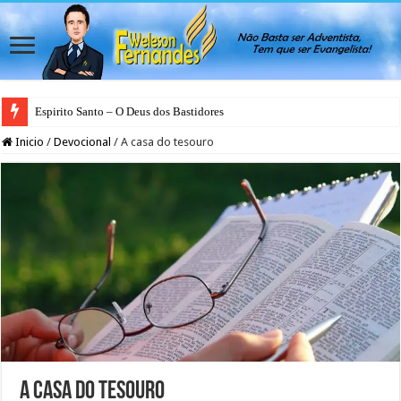
Espirito Santo – O Deus dos Bastidores
Inicio
/
Devocional
/
A casa do tesouro
A casa do tesouro