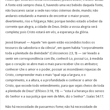
A fonte está sempre cheia. E, havendo uma vez bebido daquela fonte,
não buscareis saciar a sede nas rotas cisternas deste, mundo; não
andareis estudando a maneira de encontrar o maior prazer,
divertimento, riso e folgança. Não; porque tendes estado a beber da
corrente que alegra, a cidade de Deus. Então a vossa alegria será
completa; pois Cristo estará em vós, a esperança da glória.
Jeová Emanuel — Aquele “em quem estão escondidos todos os
tesouros da sabedoria e da ciência”, em quem habita “corporalmente
toda a plenitude da divindade” (Colossences 2:3, 9) — ser levado a
sentir em correspondência com Ele, conhecê-Lo, possuí-Lo, à medida
que o coração se abre mais e mais para receber-Lhe os atributos;
conhecer-Lhe o amor e o poder, possuir as insondáveis riquezas de
Cristo, compreender mais e mais “qual seja a largura, e o
comprimento, e a altura, e a profundidade e conhecer o amor de
Cristo, que excede todo entendimento, para que sejais cheios de toda
a plenitude de Deus” (Efésios 3:18, 19) — “esta é a herança dos servos
do Senhor e a sua justiça que vem de Mim, diz o Senhor”. Isaías 54:17.
Não há necessidade de passarmos fome; não há necessidade de