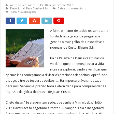
Weleson Fernandes
10 de janeiro de 2017
Devocional
,
Para Conhecê-Lo
Deixe um comentário
1,669 Visualizações
A Mim, o menor de todos os santos, me
foi dada esta graça de pregar aos
gentios o evangelho das insondáveis
riquezas de Cristo. Efésios 3:8.
Há na Palavra de Deus ricas minas de
verdade que podemos passar a vida
inteira a explorar, vindo a verificar que
apenas lhes começamos a divisar os preciosos depósitos. Aprofunde
o poço, e tire os tesouros ocultos. … Há imperscrutáveis riquezas
para nós. Ser-nos-á preciso toda a eternidade para compreender as
riquezas da glória de Deus e de Jesus Cristo.
Cristo disse: “Se alguém tem sede, que venha a Mim e beba.” João
7:37. Haveis acaso esgotado a fonte? — Não; pois ela é inesgotável.
Assim que sentirdes vossa necessidade, podeis beber, e beber ainda.