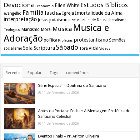
Devocional
Estudos Bíblicos
Ellen White
economia
Família
Iasd
Imortalidade da Alma
Igreja
evangelho
Icar
interpretação
Jesus
judaismo
lei
Lei de Deus
judeus
Liberalismo
Musica e
Musica
Marxismo
Moral
Teológico
Adoração
protestantismo
política
Sermões
Profecias
Sábado
Sola Scriptura
vida
Torá
socialismo
Videos
Recente
Popular
Tags
comentários
Série Especial – Doutrina do Santuário
11 de fevereiro de 2026
Antes da Porta se Fechar: A Mensagem Profética do
Santuário Celestial
11 de fevereiro de 2026
Eventos Finais – Pr. Arilton Oliveira