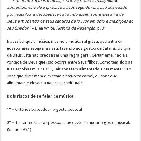
“…E quando Satanás o ouviu, sua inveja, ódio e malignidade
aumentaram, e ele expressou a seus seguidores a sua ansiedade
por incitá-los a desobedecer, atraindo assim sobre eles a ira de
Deus e mudando os seus cânticos de louvor em ódio e maldições ao
seu Criador.”
– Ellen White,
História da Redenção
, p. 31
É possível que a música, mesmo a música religiosa, que entra em
nossos lares esteja mais satisfazendo aos gostos de Satanás do que
de Deus. Esta não precisa ser uma regra geral. Certamente, não é a
vontade de Deus que isso ocorra entre Seus filhos. Como tem sido as
tuas escolhas musicais? Quais sons tem alimentado a tua mente? São
sons que alimentam e excitam a natureza carnal, ou sons que
alimentam e elevam a natureza espiritual?
Dois riscos de se falar de música
1º –
Critérios baseados no gosto pessoal
2º –
Tentar mostrar às pessoas que deve-se mudar o gosto musical.
(Salmos 96:1)