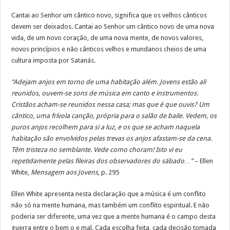
Cantai ao Senhor um cântico novo, significa que os velhos cânticos
devem ser deixados. Cantai ao Senhor um cântico novo de uma nova
vida, de um novo coração, de uma nova mente, de novos valores,
novos princípios e não cânticos velhos e mundanos cheios de uma
cultura imposta por Satanás.
“Adejam anjos em torno de uma habitação além. Jovens estão ali
reunidos, ouvem-se sons de música em canto e instrumentos.
Cristãos acham-se reunidos nessa casa; mas que é que ouvis? Um
cântico, uma frívola canção, própria para o salão de baile. Vedem, os
puros anjos recolhem para si a luz, e os que se acham naquela
habitação são envolvidos pelas trevas os anjos afastam-se da cena.
Têm tristeza no semblante. Vede como choram! Isto vi eu
repetidamente pelas fileiras dos observadores do sábado…”
– Ellen
White,
Mensagem aos Jovens
, p. 295
Ellen White apresenta nesta declaração que a música é um conflito
não só na mente humana, mas também um conflito espiritual. E não
poderia ser diferente, uma vez que a mente humana é o campo desta
guerra entre o bem o e mal. Cada escolha feita, cada decisão tomada