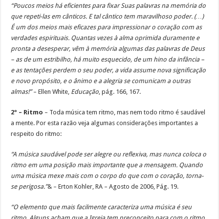
“Poucos meios há eficientes para fixar Suas palavras na memória do
que repeti-las em cânticos. E tal cântico tem maravilhoso poder. (…)
É um dos meios mais eficazes para impressionar o coração com as
verdades espirituais. Quantas vezes à alma oprimida duramente e
pronta a desesperar, vêm à memória algumas das palavras de Deus
– as de um estribilho, há muito esquecido, de um hino da infância –
e as tentações perdem o seu poder, a vida assume nova significação
e novo propósito, e o ânimo e a alegria se comunicam a outras
almas!”
– Ellen White,
Educação
, pág. 166, 167.
2º – Ritmo
– Toda música tem ritmo, mas nem todo ritmo é saudável
a mente. Por esta razão veja algumas considerações importantes a
respeito do ritmo:
“A música saudável pode ser alegre ou reflexiva, mas nunca coloca o
ritmo em uma posição mais importante que a mensagem. Quando
uma música mexe mais com o corpo do que com o coração, torna-
se perigosa.”
& – Erton Kohler, RA – Agosto de 2006, Pág. 19.
“O elemento que mais facilmente caracteriza uma música é seu
ritmo. Alguns acham que a Igreja tem preconceito para com o ritmo.