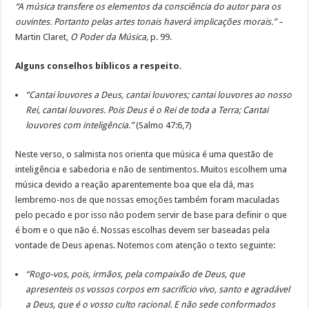
“A música transfere os elementos da consciência do autor para os
ouvintes. Portanto pelas artes tonais haverá implicações morais.”
–
Martin Claret,
O Poder da Música,
p. 99.
Alguns conselhos bíblicos a respeito.
“Cantai louvores a Deus, cantai louvores; cantai louvores ao nosso
Rei, cantai louvores. Pois Deus é o Rei de toda a Terra; Cantai
louvores com inteligência.”
(Salmo 47:6,7)
Neste verso, o salmista nos orienta que música é uma questão de
inteligência e sabedoria e não de sentimentos. Muitos escolhem uma
música devido a reação aparentemente boa que ela dá, mas
lembremo-nos de que nossas emoções também foram maculadas
pelo pecado e por isso não podem servir de base para definir o que
é bom e o que não é. Nossas escolhas devem ser baseadas pela
vontade de Deus apenas. Notemos com atenção o texto seguinte:
“Rogo-vos, pois, irmãos, pela compaixão de Deus, que
apresenteis os vossos corpos em sacrifício vivo, santo e agradável
a Deus, que é o vosso culto racional. E não sede conformados