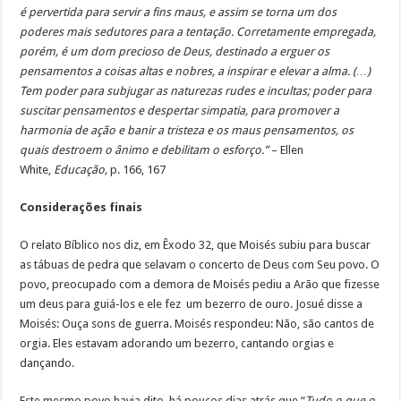
é pervertida para servir a fins maus, e assim se torna um dos
poderes mais sedutores para a tentação. Corretamente empregada,
porém, é um dom precioso de Deus, destinado a erguer os
pensamentos a coisas altas e nobres, a inspirar e elevar a alma. (…)
Tem poder para subjugar as naturezas rudes e incultas; poder para
suscitar pensamentos e despertar simpatia, para promover a
harmonia de ação e banir a tristeza e os maus pensamentos, os
quais destroem o ânimo e debilitam o esforço.”
– Ellen
White,
Educação,
p. 166, 167
Considerações finais
O relato Bíblico nos diz, em Êxodo 32, que Moisés subiu para buscar
as tábuas de pedra que selavam o concerto de Deus com Seu povo. O
povo, preocupado com a demora de Moisés pediu a Arão que fizesse
um deus para guiá-los e ele fez um bezerro de ouro. Josué disse a
Moisés: Ouça sons de guerra. Moisés respondeu: Não, são cantos de
orgia. Eles estavam adorando um bezerro, cantando orgias e
dançando.
Este mesmo povo havia dito, há poucos dias atrás que “
Tudo o que o