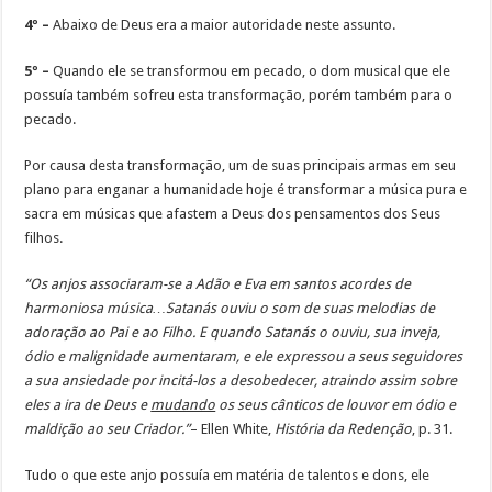
4º –
Abaixo de Deus era a maior autoridade neste assunto.
5º –
Quando ele se transformou em pecado, o dom musical que ele
possuía também sofreu esta transformação, porém também para o
pecado.
Por causa desta transformação, um de suas principais armas em seu
plano para enganar a humanidade hoje é transformar a música pura e
sacra em músicas que afastem a Deus dos pensamentos dos Seus
filhos.
“Os anjos associaram-se a Adão e Eva em santos acordes de
harmoniosa música…Satanás ouviu o som de suas melodias de
adoração ao Pai e ao Filho. E quando Satanás o ouviu, sua inveja,
ódio e malignidade aumentaram, e ele expressou a seus seguidores
a sua ansiedade por incitá-los a desobedecer, atraindo assim sobre
eles a ira de Deus e
mudando
os seus cânticos de louvor em ódio e
maldição ao seu Criador.”
– Ellen White,
História da Redenção
, p. 31.
Tudo o que este anjo possuía em matéria de talentos e dons, ele