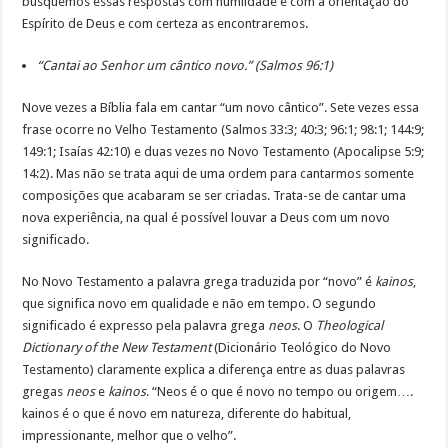
busquemos essas respostas com humildade e com a orientação do
Espírito de Deus e com certeza as encontraremos.
“Cantai ao Senhor um cântico novo.” (Salmos 96:1)
Nove vezes a Bíblia fala em cantar “um novo cântico”. Sete vezes essa
frase ocorre no Velho Testamento (Salmos 33:3; 40:3; 96:1; 98:1; 144:9;
149:1; Isaías 42:10) e duas vezes no Novo Testamento (Apocalipse 5:9;
14:2). Mas não se trata aqui de uma ordem para cantarmos somente
composições que acabaram se ser criadas. Trata-se de cantar uma
nova experiência, na qual é possível louvar a Deus com um novo
significado.
No Novo Testamento a palavra grega traduzida por “novo” é
kainos
,
que significa novo em qualidade e não em tempo. O segundo
significado é expresso pela palavra grega
neos
. O
Theological
Dictionary of the New Testament
(Dicionário Teológico do Novo
Testamento) claramente explica a diferença entre as duas palavras
gregas
neos
e
kainos
. “Neos é o que é novo no tempo ou origem….
kainos é o que é novo em natureza, diferente do habitual,
impressionante, melhor que o velho”.