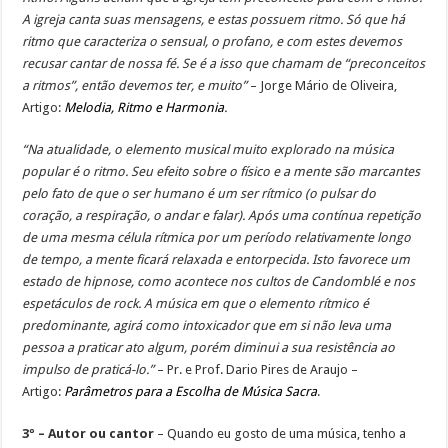
A igreja canta suas mensagens, e estas possuem ritmo. Só que há
ritmo que caracteriza o sensual, o profano, e com estes devemos
recusar cantar de nossa fé. Se é a isso que chamam de “preconceitos
a ritmos”, então devemos ter, e muito”
– Jorge Mário de Oliveira,
Artigo:
Melodia, Ritmo e Harmonia
.
“Na atualidade, o elemento musical muito explorado na música
popular é o ritmo. Seu efeito sobre o físico e a mente são marcantes
pelo fato de que o ser humano é um ser rítmico (o pulsar do
coração, a respiração, o andar e falar). Após uma contínua repetição
de uma mesma célula rítmica por um período relativamente longo
de tempo, a mente ficará relaxada e entorpecida. Isto favorece um
estado de hipnose, como acontece nos cultos de Candomblé e nos
espetáculos de rock. A música em que o elemento rítmico é
predominante, agirá como intoxicador que em si não leva uma
pessoa a praticar ato algum, porém diminui a sua resistência ao
impulso de praticá-lo.”
– Pr. e Prof. Dario Pires de Araujo –
Artigo:
Parâmetros para a Escolha de Música Sacra
.
3º – Autor ou cantor
– Quando eu gosto de uma música, tenho a