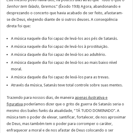
Senhor tem falado, faremos
.” (Êxodo 19:8) Agora, abandonando e
desprezando o concerto que havia acabado de ser feito, afastaram-
se de Deus, elegendo diante de si outros deuses. A conseqüência
direta foi que:
A música naquele dia foi capaz de levá-los aos pés de Satanás.
A música naquele dia foi capaz de levá-los à prostituição.
A música daquele dia foi capaz de levá-los ao adultério.
A música daquele dia foi capaz de levá-los ao mais baixo nível
moral.
A música daquele dia foi capaz de levá-los para as trevas.
Através da música, Satanás teve total controle sobre suas mentes.
Trazendo para nossos dias, de maneira
apenas ilustrativa e
figurativa
poderíamos dizer que o grito de guerra de Satanás seria o
mesmo dos bailes funks da atualidade, “TÁ TUDO DOMINADO”. A
música tem o poder de elevar, santificar, fortalecer, de nos aproximar
de Deus, mas também tem o poder para corromper o caráter,
enfraquecer a moral e de nos afastar de Deus colocando o ser