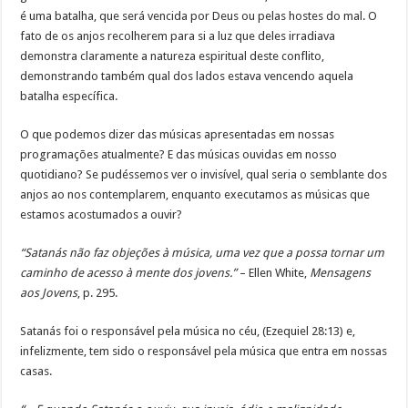
é uma batalha, que será vencida por Deus ou pelas hostes do mal. O
fato de os anjos recolherem para si a luz que deles irradiava
demonstra claramente a natureza espiritual deste conflito,
demonstrando também qual dos lados estava vencendo aquela
batalha específica.
O que podemos dizer das músicas apresentadas em nossas
programações atualmente? E das músicas ouvidas em nosso
quotidiano? Se pudéssemos ver o invisível, qual seria o semblante dos
anjos ao nos contemplarem, enquanto executamos as músicas que
estamos acostumados a ouvir?
“Satanás não faz objeções à música, uma vez que a possa tornar um
caminho de acesso à mente dos jovens.”
– Ellen White,
Mensagens
aos Jovens
, p. 295.
Satanás foi o responsável pela música no céu, (Ezequiel 28:13) e,
infelizmente, tem sido o responsável pela música que entra em nossas
casas.