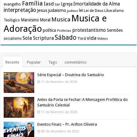
Família
Iasd
Imortalidade da Alma
Igreja
evangelho
Icar
interpretação
Jesus
judaismo
lei
Lei de Deus
judeus
Liberalismo
Musica e
Musica
Marxismo
Moral
Teológico
Adoração
protestantismo
política
Sermões
Profecias
Sábado
Sola Scriptura
vida
Torá
socialismo
Videos
Recente
Popular
Tags
comentários
Série Especial – Doutrina do Santuário
11 de fevereiro de 2026
Antes da Porta se Fechar: A Mensagem Profética do
Santuário Celestial
11 de fevereiro de 2026
Eventos Finais – Pr. Arilton Oliveira
28 de dezembro de 2025