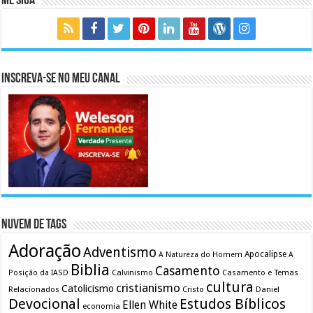
Me Siga
Inscreva-se no meu canal
Nuvem de Tags
Adoração
Adventismo
Apocalipse
A Natureza do Homem
A
Biblia
Casamento
Calvinismo
Casamento e Temas
Posição da IASD
cultura
cristianismo
Catolicismo
Relacionados
Cristo
Daniel
Devocional
Estudos Bíblicos
Ellen White
economia