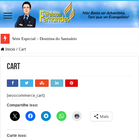
Série Especial – Doutrina do Santuário
Inicio
/
Cart
Cart
[woocommerce_cart]
Compartilhe isso:
Mais
Curtir isso: