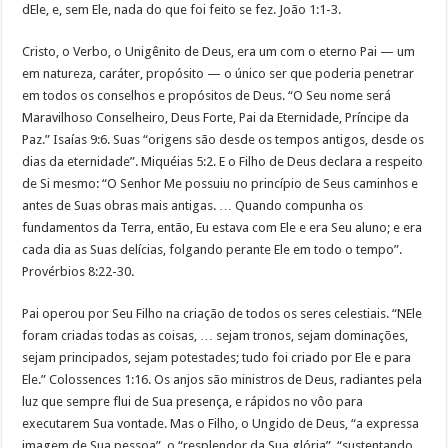
dEle, e, sem Ele, nada do que foi feito se fez. João 1:1-3.
Cristo, o Verbo, o Unigênito de Deus, era um com o eterno Pai — um
em natureza, caráter, propósito — o único ser que poderia penetrar
em todos os conselhos e propósitos de Deus. “O Seu nome será
Maravilhoso Conselheiro, Deus Forte, Pai da Eternidade, Príncipe da
Paz.” Isaías 9:6. Suas “origens são desde os tempos antigos, desde os
dias da eternidade”. Miquéias 5:2. E o Filho de Deus declara a respeito
de Si mesmo: “O Senhor Me possuiu no princípio de Seus caminhos e
antes de Suas obras mais antigas. … Quando compunha os
fundamentos da Terra, então, Eu estava com Ele e era Seu aluno; e era
cada dia as Suas delícias, folgando perante Ele em todo o tempo”.
Provérbios 8:22-30.
Pai operou por Seu Filho na criação de todos os seres celestiais. “NEle
foram criadas todas as coisas, … sejam tronos, sejam dominações,
sejam principados, sejam potestades; tudo foi criado por Ele e para
Ele.” Colossences 1:16. Os anjos são ministros de Deus, radiantes pela
luz que sempre flui de Sua presença, e rápidos no vôo para
executarem Sua vontade. Mas o Filho, o Ungido de Deus, “a expressa
imagem de Sua pessoa”, o “resplendor da Sua glória”, “sustentando