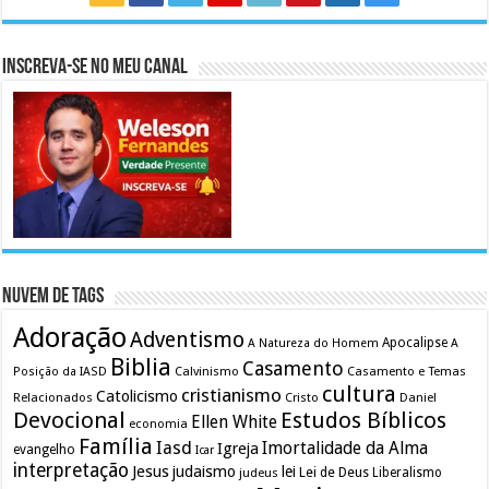
Inscreva-se no meu canal
Nuvem de Tags
Adoração
Adventismo
Apocalipse
A Natureza do Homem
A
Biblia
Casamento
Calvinismo
Casamento e Temas
Posição da IASD
cultura
cristianismo
Catolicismo
Relacionados
Cristo
Daniel
Devocional
Estudos Bíblicos
Ellen White
economia
Família
Iasd
Imortalidade da Alma
Igreja
evangelho
Icar
interpretação
Jesus
judaismo
lei
Lei de Deus
judeus
Liberalismo