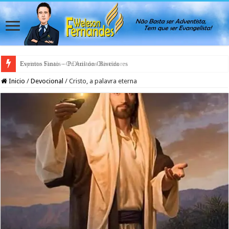
Espirito Santo – O Deus dos Bastidores
Inicio
/
Devocional
/
Cristo, a palavra eterna