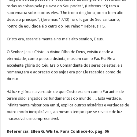
todas as coisas pela palavra do Seu poder”, (Hebreus 1:3) tem a
supremacia sobre todos eles. “Um trono de glória, posto bem alto
desde o princípio”, (Jeremias 17:12) foi o lugar de Seu santuário;
“cetro de eqüidade é o cetro do Teu reino.” Hebreus 1:8.
Cristo era, essencialmente e no mais alto sentido, Deus.
O Senhor Jesus Cristo, o divino Filho de Deus, existiu desde a
eternidade, como pessoa distinta, mas um com o Pai. Era Ele a
excelente glória do Céu. Era o Comandante dos seres celestes, e a
homenagem e adoração dos anjos era por Ele recebida como de
direito.
Há luz e glória na verdade de que Cristo era um com o Pai antes de
terem sido lançados os fundamentos do mundo. … Esta verdade,
infinitamente misteriosa em si, explica outros mistérios e verdades de
outro modo inexplicáveis, ao mesmo tempo que se reveste de luz
inacessível e incompreensível.
Referencia: Ellen G. White, Para Conhecê-lo, pág. 06