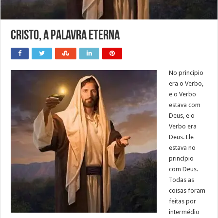
Cristo, a palavra eterna
No princípio
era o Verbo,
e o Verbo
estava com
Deus, e o
Verbo era
Deus. Ele
estava no
princípio
com Deus.
Todas as
coisas foram
feitas por
intermédio