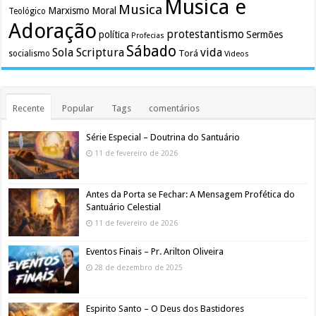
Musica e
Musica
Marxismo
Moral
Teológico
Adoração
protestantismo
política
Sermões
Profecias
Sábado
Sola Scriptura
vida
Torá
socialismo
Videos
Recente
Popular
Tags
comentários
Série Especial – Doutrina do Santuário
11 de fevereiro de 2026
Antes da Porta se Fechar: A Mensagem Profética do
Santuário Celestial
11 de fevereiro de 2026
Eventos Finais – Pr. Arilton Oliveira
28 de dezembro de 2025
Espirito Santo – O Deus dos Bastidores