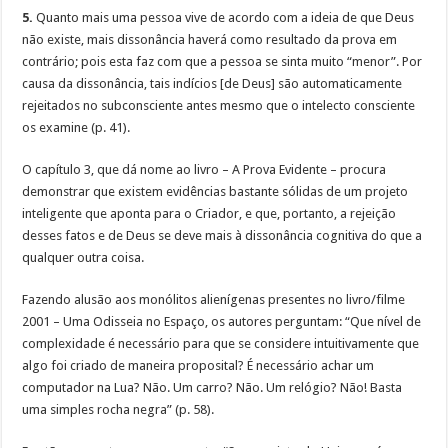
5.
Quanto mais uma pessoa vive de acordo com a ideia de que Deus
não existe, mais dissonância haverá como resultado da prova em
contrário; pois esta faz com que a pessoa se sinta muito “menor”. Por
causa da dissonância, tais indícios [de Deus] são automaticamente
rejeitados no subconsciente antes mesmo que o intelecto consciente
os examine (p. 41).
O capítulo 3, que dá nome ao livro – A Prova Evidente – procura
demonstrar que existem evidências bastante sólidas de um projeto
inteligente que aponta para o Criador, e que, portanto, a rejeição
desses fatos e de Deus se deve mais à dissonância cognitiva do que a
qualquer outra coisa.
Fazendo alusão aos monólitos alienígenas presentes no livro/filme
2001 – Uma Odisseia no Espaço, os autores perguntam: “Que nível de
complexidade é necessário para que se considere intuitivamente que
algo foi criado de maneira proposital? É necessário achar um
computador na Lua? Não. Um carro? Não. Um relógio? Não! Basta
uma simples rocha negra” (p. 58).