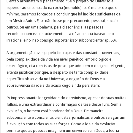
E então arrematam o pensamento: “Se o projeto do Universo é
superior ao encontrado na rocha [monólito], se é maior do que o
mínimo, seremos forçados a concluir que há indícios suficientes de
um Mestre Autor. E, se não fosse por preconceito pessoal, social e
outros, ou em uma palavra, pela dissonância, as pessoas
reconheceriam isso intuitivamente… a dúvida seria baseada no
irracional e no ‘não consigo suportar isso’ subconsciente” (p. 59).
A argumentação avança pelo fino ajuste das constantes universais,
pela complexidade da vida em nível genético, embriológico e
neurológico, cita cientistas de peso que admitem o design inteligente,
e tenta justificar por que, a despeito de tanta complexidade
específica observada no Universo, a negação de Deus e a
sobrevivência da ideia do acaso cego ainda persistem:
“A impressionante longevidade do darwinismo, apesar de suas muitas
falhas, é uma extraordinária confirmação da tese deste livro. Sem a
evolução, o homem está ‘condenado’ a Deus. De maneira
subconsciente e consciente, cientistas, jornalistas e outros se agarram
à evolução com todas as suas forças. Como a ideia da evolução
permite que as pessoas imaginem um universo sem Deus, a teoria