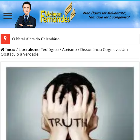
O Natal Além do Calendário
Japão rejeita casamento gay para evitar colapso da natalidade, afirma ativis
Inicio
/
Liberalismo Teológico
/
Ateísmo
/
Dissonância Cognitiva: Um
Obstáculo à Verdade