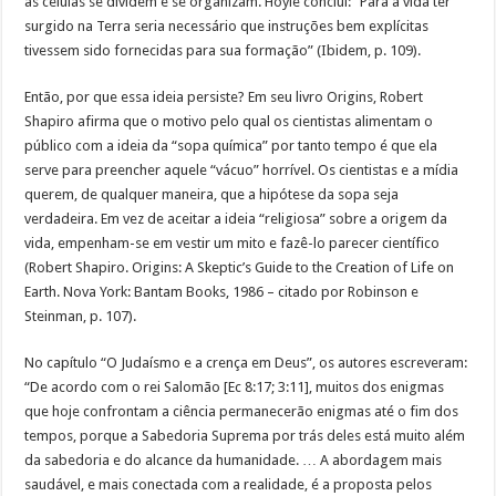
as células se dividem e se organizam. Hoyle conclui: “Para a vida ter
surgido na Terra seria necessário que instruções bem explícitas
tivessem sido fornecidas para sua formação” (Ibidem, p. 109).
Então, por que essa ideia persiste? Em seu livro Origins, Robert
Shapiro afirma que o motivo pelo qual os cientistas alimentam o
público com a ideia da “sopa química” por tanto tempo é que ela
serve para preencher aquele “vácuo” horrível. Os cientistas e a mídia
querem, de qualquer maneira, que a hipótese da sopa seja
verdadeira. Em vez de aceitar a ideia “religiosa” sobre a origem da
vida, empenham-se em vestir um mito e fazê-lo parecer científico
(Robert Shapiro. Origins: A Skeptic’s Guide to the Creation of Life on
Earth. Nova York: Bantam Books, 1986 – citado por Robinson e
Steinman, p. 107).
No capítulo “O Judaísmo e a crença em Deus”, os autores escreveram:
“De acordo com o rei Salomão [Ec 8:17; 3:11], muitos dos enigmas
que hoje confrontam a ciência permanecerão enigmas até o fim dos
tempos, porque a Sabedoria Suprema por trás deles está muito além
da sabedoria e do alcance da humanidade. … A abordagem mais
saudável, e mais conectada com a realidade, é a proposta pelos