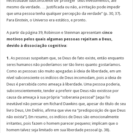
necessidade subconsciente de ‘proteger’ seus investimentos, até
mesmo da verdade. … Justificada ou não, a irritação pode impedir
que uma pessoa tenha qualquer percepção da verdade” (p. 30, 37).
Para Einstein, o Universo era estático, e pronto.
A partir da página 39, Robinson e Steinman apresentam
cinco
motivos pelos quais algumas pessoas rejeitam a Deus,
devido à dissociação cognitiva
:
1.
As pessoas suspeitam que, se Deus de fato existe, então enquanto
seres humanos não poderíamos ser tão livres quanto gostaríamos.
Como as pessoas são muito apegadas à ideia de liberdade, em um
nível subconsciente os indícios de Deus incomodam, pois a ideia de
Deus é percebida como ameaça à liberdade. Uma pessoa poderia,
subconscientemente, tender a preferir que Deus não existisse por
causa da ameaça à sua própria “soberania pessoal” [aqui foi
inevitável não pensar em Richard Dawkins que, apesar do título de seu
livro Deus, Um Delírio, afirma que vive na “predisposição de que Deus
não exista”]. Em resumo, os indícios de Deus são emocionalmente
irritantes, pois fazem o homem parecer pequeno; implicam que o
homem talvez seja limitado em sua liberdade pessoal (p. 38).