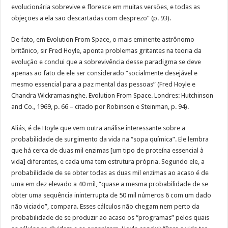
evolucionária sobrevive e floresce em muitas versões, e todas as
objeções a ela são descartadas com desprezo” (p. 93).
De fato, em Evolution From Space, o mais eminente astrônomo
britânico, sir Fred Hoyle, aponta problemas gritantes na teoria da
evolução e conclui que a sobrevivência desse paradigma se deve
apenas ao fato de ele ser considerado “socialmente desejável e
mesmo essencial para a paz mental das pessoas” (Fred Hoyle e
Chandra Wickramasinghe. Evolution From Space. Londres: Hutchinson
and Co., 1969, p. 66 – citado por Robinson e Steinman, p. 94).
Aliás, é de Hoyle que vem outra análise interessante sobre a
probabilidade de surgimento da vida na “sopa química”. Ele lembra
que há cerca de duas mil enzimas [um tipo de proteína essencial à
vida] diferentes, e cada uma tem estrutura própria. Segundo ele, a
probabilidade de se obter todas as duas mil enzimas ao acaso é de
uma em dez elevado a 40 mil, “quase a mesma probabilidade de se
obter uma sequência ininterrupta de 50 mil números 6 com um dado
não viciado”, compara. Esses cálculos não chegam nem perto da
probabilidade de se produzir ao acaso os “programas” pelos quais