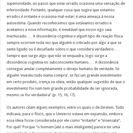
superioridade, ao passo que estar errado ocasiona uma sensação de
inferioridade. Portanto, qualquer coisa que sugira que estamos
errados é irritante e ocasiona mal-estar; é uma ameaça à nossa
autoestima.
Quando reconhecemos que estávamos errados e
aceitamos a nova informação, é inevitável que nosso ego saia
machucado. … A dissonância cognitiva e algum tipo de reação física
sempre ocorrem toda vez que alguém é criticado por algo a que se
sente ligado ou é desafiado sobre o que considera verdadeiro. …
Sempre que surge algo que não se enquadra, logo surge a
dissonância cognitiva no subconsciente humano. … A dissonância
consegue anular completamente o desejo humano de verdade. Se
alguém ‘investiu tudo numa compra’, se fez um grande investimento
em certo produto, crença ou ideia, então qualquer sugestão de que o
investimento foi ruim tem grande probabilidade de ser ignorada,
mesmo se for verdadeira” (p. 15, 16, 17).
Os autores citam alguns exemplos, entre os quais o de Einstein. Tudo
indicava, para o físico, que o Universo estava em expansão, embora
essa ideia fosse considerada por ele como “irritante” e “insensata”.
Por quê? Porque “o homem [até o mais inteligente] parece ter uma