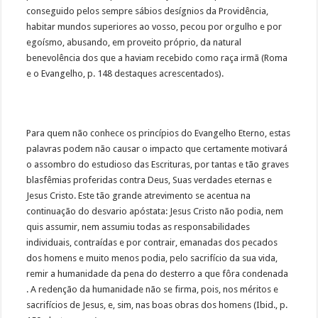
conseguido pelos sempre sábios desígnios da Providência,
habitar mundos superiores ao vosso, pecou por orgulho e por
egoísmo, abusando, em proveito próprio, da natural
benevolência dos que a haviam recebido como raça irmã (Roma
e o Evangelho, p. 148 destaques acrescentados).
Para quem não conhece os princípios do Evangelho Eterno, estas
palavras podem não causar o impacto que certamente motivará
o assombro do estudioso das Escrituras, por tantas e tão graves
blasfêmias proferidas contra Deus, Suas verdades eternas e
Jesus Cristo. Este tão grande atrevimento se acentua na
continuação do desvario apóstata: Jesus Cristo não podia, nem
quis assumir, nem assumiu todas as responsabilidades
individuais, contraídas e por contrair, emanadas dos pecados
dos homens e muito menos podia, pelo sacrifício da sua vida,
remir a humanidade da pena do desterro a que fôra condenada
. A redenção da humanidade não se firma, pois, nos méritos e
sacrifícios de Jesus, e, sim, nas boas obras dos homens (Ibid., p.