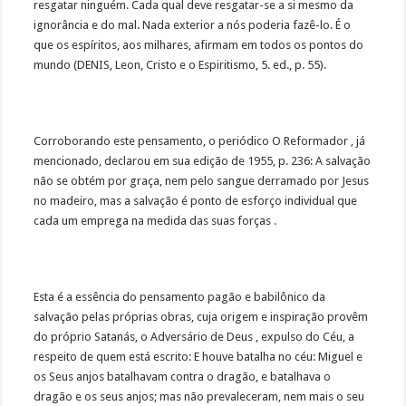
resgatar ninguém. Cada qual deve resgatar-se a si mesmo da
ignorância e do mal. Nada exterior a nós poderia fazê-lo. É o
que os espíritos, aos milhares, afirmam em todos os pontos do
mundo (DENIS, Leon, Cristo e o Espiritismo, 5. ed., p. 55).
Corroborando este pensamento, o periódico O Reformador , já
mencionado, declarou em sua edição de 1955, p. 236: A salvação
não se obtém por graça, nem pelo sangue derramado por Jesus
no madeiro, mas a salvação é ponto de esforço individual que
cada um emprega na medida das suas forças .
Esta é a essência do pensamento pagão e babilônico da
salvação pelas próprias obras, cuja origem e inspiração provêm
do próprio Satanás, o Adversário de Deus , expulso do Céu, a
respeito de quem está escrito: E houve batalha no céu: Miguel e
os Seus anjos batalhavam contra o dragão, e batalhava o
dragão e os seus anjos; mas não prevaleceram, nem mais o seu