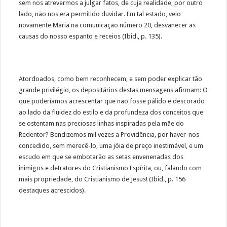
sem nos atrevermos a julgar fatos, de cuja realidade, por outro
lado, não nos era permitido duvidar. Em tal estado, veio
novamente Maria na comunicação número 20, desvanecer as
causas do nosso espanto e receios (Ibid., p. 135).
Atordoados, como bem reconhecem, e sem poder explicar tão
grande privilégio, os depositários destas mensagens afirmam: O
que poderíamos acrescentar que não fosse pálido e descorado
ao lado da fluidez do estilo e da profundeza dos conceitos que
se ostentam nas preciosas linhas inspiradas pela mãe do
Redentor? Bendizemos mil vezes a Providência, por haver-nos
concedido, sem merecê-lo, uma jóia de preço inestimável, e um
escudo em que se embotarão as setas envenenadas dos
inimigos e detratores do Cristianismo Espírita, ou, falando com
mais propriedade, do Cristianismo de Jesus! (Ibid., p. 156
destaques acrescidos).