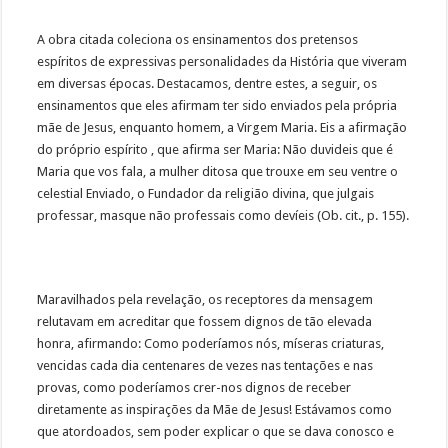
A obra citada coleciona os ensinamentos dos pretensos
espíritos de expressivas personalidades da História que viveram
em diversas épocas. Destacamos, dentre estes, a seguir, os
ensinamentos que eles afirmam ter sido enviados pela própria
mãe de Jesus, enquanto homem, a Virgem Maria. Eis a afirmação
do próprio espírito , que afirma ser Maria: Não duvideis que é
Maria que vos fala, a mulher ditosa que trouxe em seu ventre o
celestial Enviado, o Fundador da religião divina, que julgais
professar, masque não professais como devíeis (Ob. cit., p. 155).
Maravilhados pela revelação, os receptores da mensagem
relutavam em acreditar que fossem dignos de tão elevada
honra, afirmando: Como poderíamos nós, míseras criaturas,
vencidas cada dia centenares de vezes nas tentações e nas
provas, como poderíamos crer-nos dignos de receber
diretamente as inspirações da Mãe de Jesus! Estávamos como
que atordoados, sem poder explicar o que se dava conosco e