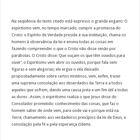
Na seqüência do texto citado está expresso o grande engano: O
espiritismo vem, no tempo marcado, cumprir a promessa do
Cristo: o Espírito de Verdade preside à sua instituição, chama os
homens à observância da lei e ensina todas as coisas em
fazendo compreender o que o Cristo não disse senão por
parábolas. O Cristo disse: Que ouçam os que têm ouvidos para
ouvir’, o Espiritismo vem abrir os ouvidos, porque fala sem
figuras e sem alegorias; ele ergue o véu deixado
propositadamente sobre certos mistérios, vem, enfim, trazer
uma suprema consolação aos deserdados da Terra e a todos
aqueles que sofrem, dando uma causa justa e um fim útil a todas
as dores . Assim, o espiritismo realiza o que Jesus disse do
Consolador prometido: conhecimento das coisas, que faz o
homem saber de onde vem, para onde vai e porque está na
Terra; chamamento aos verdadeiros princípios da lei de Deus, e
consolação pela fé e pela esperança (Idem).