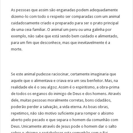
As pessoas que assim são enganadas podem adequadamente
dizemo-lo com todo o respeito ser comparadas com um animal
cuidadosamente criado e preparado para ser o prato principal
de uma ceia familiar. O animal um peru ou uma galinha por
exemplo, não sabe que está sendo bem cuidado e alimentado,
para um fim que desconhece, mas que inevitavelmente é a
morte.
Se este animal pudesse raciocinar, certamente imaginaria que
aquele que o alimentava e criava era um seu benfeitor. Mas, na
realidade ele é o seu algoz. Assim é o espiritismo, a obra-prima
de todos os enganos do inimigo de Deus e dos homens. Através
dele, muitas pessoas moralmente corretas, bons cidadãos,
poderão perder a salvação, a vida eterna. As boas obras,
repetimos, não são motivo suficiente para romper o abismo
aberto pelo pecado e que separa o homem da comunhão com
Deus. Unicamente através de Jesus pode o homem dar o salto
sobre o abismo e restabelecer esta comunhão com o Pai.