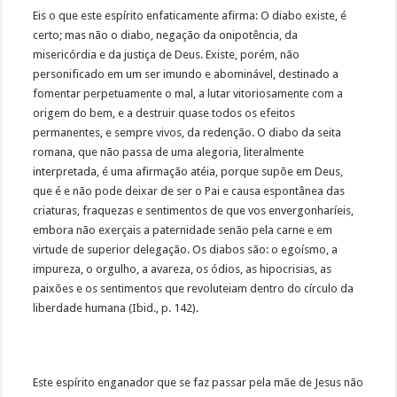
Eis o que este espírito enfaticamente afirma: O diabo existe, é
certo; mas não o diabo, negação da onipotência, da
misericórdia e da justiça de Deus. Existe, porém, não
personificado em um ser imundo e abominável, destinado a
fomentar perpetuamente o mal, a lutar vitoriosamente com a
origem do bem, e a destruir quase todos os efeitos
permanentes, e sempre vivos, da redenção. O diabo da seita
romana, que não passa de uma alegoria, literalmente
interpretada, é uma afirmação atéia, porque supõe em Deus,
que é e não pode deixar de ser o Pai e causa espontânea das
criaturas, fraquezas e sentimentos de que vos envergonharíeis,
embora não exerçais a paternidade senão pela carne e em
virtude de superior delegação. Os diabos são: o egoísmo, a
impureza, o orgulho, a avareza, os ódios, as hipocrisias, as
paixões e os sentimentos que revoluteiam dentro do círculo da
liberdade humana (Ibid., p. 142).
Este espírito enganador que se faz passar pela mãe de Jesus não