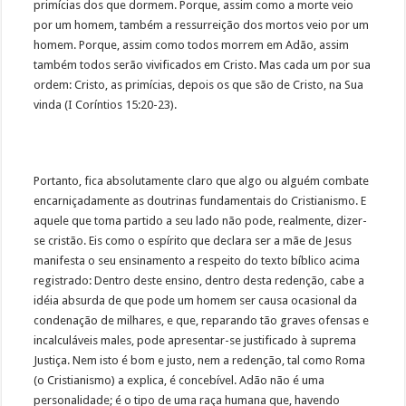
primícias dos que dormem. Porque, assim como a morte veio
por um homem, também a ressurreição dos mortos veio por um
homem. Porque, assim como todos morrem em Adão, assim
também todos serão vivificados em Cristo. Mas cada um por sua
ordem: Cristo, as primícias, depois os que são de Cristo, na Sua
vinda (I Coríntios 15:20-23).
Portanto, fica absolutamente claro que algo ou alguém combate
encarniçadamente as doutrinas fundamentais do Cristianismo. E
aquele que toma partido a seu lado não pode, realmente, dizer-
se cristão. Eis como o espírito que declara ser a mãe de Jesus
manifesta o seu ensinamento a respeito do texto bíblico acima
registrado: Dentro deste ensino, dentro desta redenção, cabe a
idéia absurda de que pode um homem ser causa ocasional da
condenação de milhares, e que, reparando tão graves ofensas e
incalculáveis males, pode apresentar-se justificado à suprema
Justiça. Nem isto é bom e justo, nem a redenção, tal como Roma
(o Cristianismo) a explica, é concebível. Adão não é uma
personalidade; é o tipo de uma raça humana que, havendo