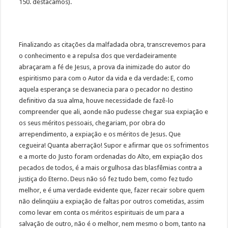
150. destacamos).
Finalizando as citações da malfadada obra, transcrevemos para
o conhecimento e a repulsa dos que verdadeiramente
abraçaram a fé de Jesus, a prova da inimizade do autor do
espiritismo para com o Autor da vida e da verdade: E, como
aquela esperança se desvanecia para o pecador no destino
definitivo da sua alma, houve necessidade de fazê-lo
compreender que ali, aonde não pudesse chegar sua expiação e
os seus méritos pessoais, chegariam, por obra do
arrependimento, a expiação e os méritos de Jesus. Que
cegueira! Quanta aberração! Supor e afirmar que os sofrimentos
e a morte do Justo foram ordenadas do Alto, em expiação dos
pecados de todos, é a mais orgulhosa das blasfêmias contra a
justiça do Eterno. Deus não só fez tudo bem, como fez tudo
melhor, e é uma verdade evidente que, fazer recair sobre quem
não delinqüiu a expiação de faltas por outros cometidas, assim
como levar em conta os méritos espirituais de um para a
salvação de outro, não é o melhor, nem mesmo o bom, tanto na