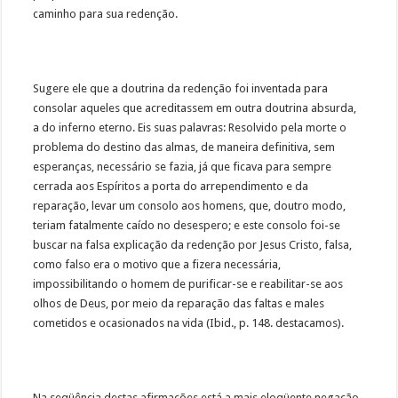
caminho para sua redenção.
Sugere ele que a doutrina da redenção foi inventada para
consolar aqueles que acreditassem em outra doutrina absurda,
a do inferno eterno. Eis suas palavras: Resolvido pela morte o
problema do destino das almas, de maneira definitiva, sem
esperanças, necessário se fazia, já que ficava para sempre
cerrada aos Espíritos a porta do arrependimento e da
reparação, levar um consolo aos homens, que, doutro modo,
teriam fatalmente caído no desespero; e este consolo foi-se
buscar na falsa explicação da redenção por Jesus Cristo, falsa,
como falso era o motivo que a fizera necessária,
impossibilitando o homem de purificar-se e reabilitar-se aos
olhos de Deus, por meio da reparação das faltas e males
cometidos e ocasionados na vida (Ibid., p. 148. destacamos).
Na seqüência destas afirmações está a mais eloqüente negação