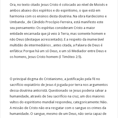
Ora, no texto citado Jesus Cristo é colocado ao nível de Moisés e
ambos abaixo dos espíritos e do espiritismo, o que está em
harmonia com os ensinos desta doutrina. Na obra Kardecismo e
Umbanda , de Cândido Procópio Ferreira, está manifesto este
seu pensamento: Os espíritas consideram Cristo a maior
entidade encarnada que já veio à Terra, mas somente homem e
não Deus (destaque acrescentado). E a respeito da inumerável
multidão de intermediários , antes citada, a Palavra de Deus é
enfática: Porque há um só Deus, e um só Mediador entre Deus e
os homens, Jesus Cristo homem (I Timóteo 2:5).
O principal dogma do Cristianismo, a justificação pela fé no
sacrifício expiatório de Jesus é jogada por terra nos argumentos
dessa doutrina anticristã. Questionado se Jesus poderia salvar a
humanidade, através de Seu sacrifício na cruz, um dos maiores
vultos do espiritismo mundial respondeu, categoricamente: Não.
A missão de Cristo não era resgatar com o sangue os crimes da
humanidade. O sangue, mesmo de um Deus, não seria capaz de