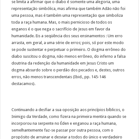
se limita a afirmar que o diabo é somente uma alegoria, uma
representação simbólica, mas afirma que também Adão não foi
uma pessoa, mas é também uma representação que simboliza
toda a raça humana. Mas, o mais pernicioso de todos os
enganos é o que nega o sacrifício de Jesus em favor da
humanidade. Eis a seqüência dos seus ensinamentos : Um erro
arrasta, em geral, a uma série de erros; pois, só por este modo
se pode sustentar e perpetuar o primeiro. O dogma errôneo do
diabo suscitou o dogma, não menos errôneo, do inferno a falsa
doutrina da redenção da humanidade em Jesus Cristo um
dogma absurdo sobre o perdão dos pecados e, destes, outros
erros, não menos transcendentais (Ibid., pp. 145-146
destacamos).
Continuando a desfiar a sua oposição aos princípios bíblicos, o
Inimigo da Verdade, como fizera na primeira mentira quando se
incorporou na serpente no Éden e enganou a raça humana,
semelhantemente faz-se passar por outra pessoa, com o
propósito de arruinar e desviar a todos do único e verdadeiro