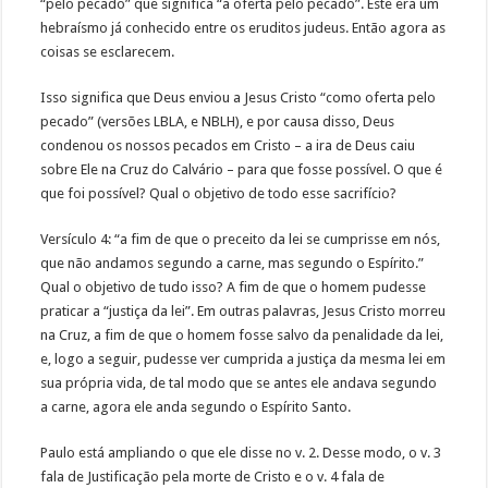
“pelo pecado” que significa “a oferta pelo pecado”. Este era um
hebraísmo já conhecido entre os eruditos judeus. Então agora as
coisas se esclarecem.
Isso significa que Deus enviou a Jesus Cristo “como oferta pelo
pecado” (versões LBLA, e NBLH), e por causa disso, Deus
condenou os nossos pecados em Cristo – a ira de Deus caiu
sobre Ele na Cruz do Calvário – para que fosse possível. O que é
que foi possível? Qual o objetivo de todo esse sacrifício?
Versículo 4: “a fim de que o preceito da lei se cumprisse em nós,
que não andamos segundo a carne, mas segundo o Espírito.”
Qual o objetivo de tudo isso? A fim de que o homem pudesse
praticar a “justiça da lei”. Em outras palavras, Jesus Cristo morreu
na Cruz, a fim de que o homem fosse salvo da penalidade da lei,
e, logo a seguir, pudesse ver cumprida a justiça da mesma lei em
sua própria vida, de tal modo que se antes ele andava segundo
a carne, agora ele anda segundo o Espírito Santo.
Paulo está ampliando o que ele disse no v. 2. Desse modo, o v. 3
fala de Justificação pela morte de Cristo e o v. 4 fala de