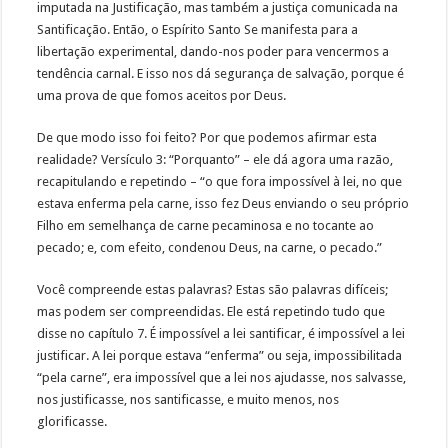
imputada na Justificação, mas também a justiça comunicada na
Santificação. Então, o Espírito Santo Se manifesta para a
libertação experimental, dando-nos poder para vencermos a
tendência carnal. E isso nos dá segurança de salvação, porque é
uma prova de que fomos aceitos por Deus.
De que modo isso foi feito? Por que podemos afirmar esta
realidade? Versículo 3: “Porquanto” – ele dá agora uma razão,
recapitulando e repetindo – “o que fora impossível à lei, no que
estava enferma pela carne, isso fez Deus enviando o seu próprio
Filho em semelhança de carne pecaminosa e no tocante ao
pecado; e, com efeito, condenou Deus, na carne, o pecado.”
Você compreende estas palavras? Estas são palavras difíceis;
mas podem ser compreendidas. Ele está repetindo tudo que
disse no capítulo 7. É impossível a lei santificar, é impossível a lei
justificar. A lei porque estava “enferma” ou seja, impossibilitada
“pela carne”, era impossível que a lei nos ajudasse, nos salvasse,
nos justificasse, nos santificasse, e muito menos, nos
glorificasse.