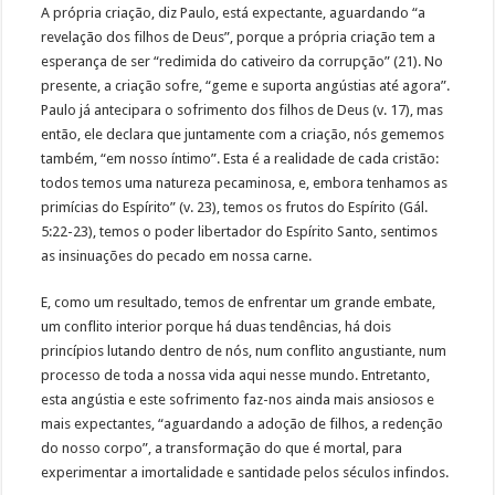
A própria criação, diz Paulo, está expectante, aguardando “a
revelação dos filhos de Deus”, porque a própria criação tem a
esperança de ser “redimida do cativeiro da corrupção” (21). No
presente, a criação sofre, “geme e suporta angústias até agora”.
Paulo já antecipara o sofrimento dos filhos de Deus (v. 17), mas
então, ele declara que juntamente com a criação, nós gememos
também, “em nosso íntimo”. Esta é a realidade de cada cristão:
todos temos uma natureza pecaminosa, e, embora tenhamos as
primícias do Espírito” (v. 23), temos os frutos do Espírito (Gál.
5:22-23), temos o poder libertador do Espírito Santo, sentimos
as insinuações do pecado em nossa carne.
E, como um resultado, temos de enfrentar um grande embate,
um conflito interior porque há duas tendências, há dois
princípios lutando dentro de nós, num conflito angustiante, num
processo de toda a nossa vida aqui nesse mundo. Entretanto,
esta angústia e este sofrimento faz-nos ainda mais ansiosos e
mais expectantes, “aguardando a adoção de filhos, a redenção
do nosso corpo”, a transformação do que é mortal, para
experimentar a imortalidade e santidade pelos séculos infindos.