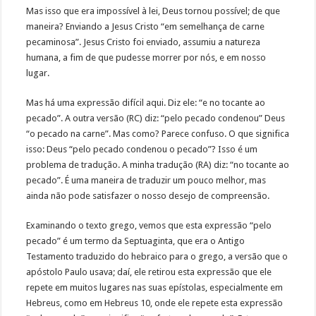
Mas isso que era impossível à lei, Deus tornou possível; de que
maneira? Enviando a Jesus Cristo “em semelhança de carne
pecaminosa”. Jesus Cristo foi enviado, assumiu a natureza
humana, a fim de que pudesse morrer por nós, e em nosso
lugar.
Mas há uma expressão difícil aqui. Diz ele: “e no tocante ao
pecado”. A outra versão (RC) diz: “pelo pecado condenou” Deus
“o pecado na carne”. Mas como? Parece confuso. O que significa
isso: Deus “pelo pecado condenou o pecado”? Isso é um
problema de tradução. A minha tradução (RA) diz: “no tocante ao
pecado”. É uma maneira de traduzir um pouco melhor, mas
ainda não pode satisfazer o nosso desejo de compreensão.
Examinando o texto grego, vemos que esta expressão “pelo
pecado” é um termo da Septuaginta, que era o Antigo
Testamento traduzido do hebraico para o grego, a versão que o
apóstolo Paulo usava; daí, ele retirou esta expressão que ele
repete em muitos lugares nas suas epístolas, especialmente em
Hebreus, como em Hebreus 10, onde ele repete esta expressão