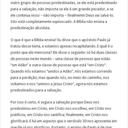
outro grupo de pessoas predestinadas, se ele está predestinado
para a salvação, não importa se ele é um grande pecador, e se
ele continua nisso – não importa – finalmente Deus vai salvá-lo.
Isto está completamente equivocado. A Bíblia não ensina a
predestinação absoluta.
O que é que a Bíblia ensina? Eu disse que o apóstolo Paulo já
tratou desse tema, e estamos apenas recapitulando. E qual é o
ponto que ele menciona? Ele disse o seguinte: só há duas classes
de pessoas neste mundo – uma classe de pessoas que estão
“em Adão” e outra classe de pessoas que está “em Cristo”.
Quando nós estamos “unidos a Adão”, nós estamos correndo
para a perdição; mas quando nós, no meio do caminho, nos
voltamos e nos “unimos a Jesus Cristo”, agora nós estamos
predestinados para a salvação.
Por isso é certo, é segura a salvação porque Deus nos
predestinou em Cristo, em Cristo nos escolheu, em Cristo nos
justificou, em Cristo nos santifica; finalmente, em Cristo nos
glorificará. E há um aspecto que o versículo 30 nos apresenta em
que Ele já nos glorificou. Portanto, o ensino de Paulo é de que