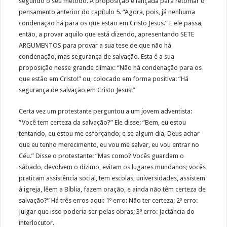
segundo o seu método. A proposição é lançada para retomar o
pensamento anterior do capítulo 5. “Agora, pois, já nenhuma
condenação há para os que estão em Cristo Jesus.” E ele passa,
então, a provar aquilo que está dizendo, apresentando SETE
ARGUMENTOS para provar a sua tese de que não há
condenação, mas segurança de salvação. Esta é a sua
proposição nesse grande clímax: “Não há condenação para os
que estão em Cristo!” ou, colocado em forma positiva: “Há
segurança de salvação em Cristo Jesus!”
Certa vez um protestante perguntou a um jovem adventista:
“Você tem certeza da salvação?” Ele disse: “Bem, eu estou
tentando, eu estou me esforçando; e se algum dia, Deus achar
que eu tenho merecimento, eu vou me salvar, eu vou entrar no
Céu.” Disse o protestante: “Mas como? Vocês guardam o
sábado, devolvem o dízimo, evitam os lugares mundanos; vocês
praticam assistência social, tem escolas, universidades, assistem
à igreja, lêem a Bíblia, fazem oração, e ainda não têm certeza de
salvação?” Há três erros aqui: 1º erro: Não ter certeza; 2º erro:
Julgar que isso poderia ser pelas obras; 3º erro: Jactância do
interlocutor.