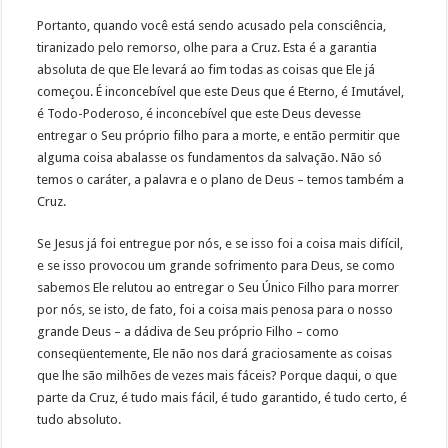
Portanto, quando você está sendo acusado pela consciência,
tiranizado pelo remorso, olhe para a Cruz. Esta é a garantia
absoluta de que Ele levará ao fim todas as coisas que Ele já
começou. É inconcebível que este Deus que é Eterno, é Imutável,
é Todo-Poderoso, é inconcebível que este Deus devesse
entregar o Seu próprio filho para a morte, e então permitir que
alguma coisa abalasse os fundamentos da salvação. Não só
temos o caráter, a palavra e o plano de Deus – temos também a
Cruz.
Se Jesus já foi entregue por nós, e se isso foi a coisa mais difícil,
e se isso provocou um grande sofrimento para Deus, se como
sabemos Ele relutou ao entregar o Seu Único Filho para morrer
por nós, se isto, de fato, foi a coisa mais penosa para o nosso
grande Deus – a dádiva de Seu próprio Filho – como
conseqüentemente, Ele não nos dará graciosamente as coisas
que lhe são milhões de vezes mais fáceis? Porque daqui, o que
parte da Cruz, é tudo mais fácil, é tudo garantido, é tudo certo, é
tudo absoluto.