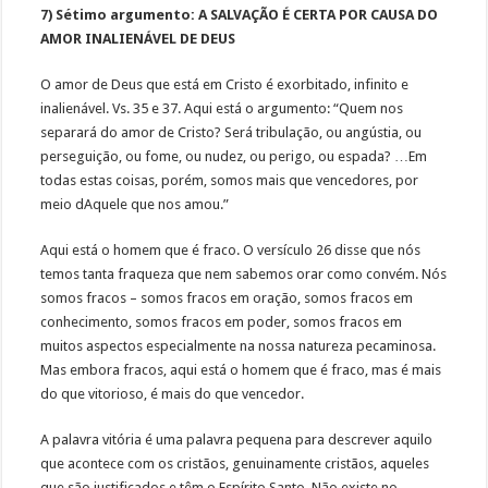
7) Sétimo argumento: A SALVAÇÃO É CERTA POR CAUSA DO
AMOR INALIENÁVEL DE DEUS
O amor de Deus que está em Cristo é exorbitado, infinito e
inalienável. Vs. 35 e 37. Aqui está o argumento: “Quem nos
separará do amor de Cristo? Será tribulação, ou angústia, ou
perseguição, ou fome, ou nudez, ou perigo, ou espada? …Em
todas estas coisas, porém, somos mais que vencedores, por
meio dAquele que nos amou.”
Aqui está o homem que é fraco. O versículo 26 disse que nós
temos tanta fraqueza que nem sabemos orar como convém. Nós
somos fracos – somos fracos em oração, somos fracos em
conhecimento, somos fracos em poder, somos fracos em
muitos aspectos especialmente na nossa natureza pecaminosa.
Mas embora fracos, aqui está o homem que é fraco, mas é mais
do que vitorioso, é mais do que vencedor.
A palavra vitória é uma palavra pequena para descrever aquilo
que acontece com os cristãos, genuinamente cristãos, aqueles
que são justificados e têm o Espírito Santo. Não existe no