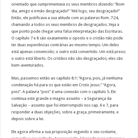
orientado que cumprimentava os seus membros dizendo: “Bom
dia, amigo e irmão desgraçado!” “Até logo, seu desgraçado!”
Então, ele justificava a sua atitude com as palavras Rom. 7:24,
chamando a todos os seus membros de desgraçados. Veja a
que ponto pode chegar uma falsa interpretação das Escrituras.
O capítulo 7 e 8 são exatamente o oposto e o cristão não pode
ter duas experiências contrárias ao mesmo tempo. Um deles
está apenas convencido; o outro está convertido. Um está preso;
o outro está liberto. Os cristãos não são desgraçados; eles são
bem-aventurados.
Mas, passemos então ao capítulo 8:1: “Agora, pois, já nenhuma
condenação há para os que estão em Cristo Jesus.” “Agora,
pois”. A palavra “pois” é uma conexão com o capítulo 5. Ele
continua este grande e magno assunto – a Segurança da
Salvação – assunto que foi interrompido nos cap. 6 e 7, para
responder a duas objeções, sobre a graça, primeiramente, e
depois sobre a lei.
Ele agora afirma a sua proposição segundo o seu costume,