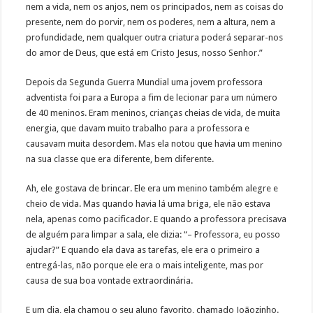
nem a vida, nem os anjos, nem os principados, nem as coisas do
presente, nem do porvir, nem os poderes, nem a altura, nem a
profundidade, nem qualquer outra criatura poderá separar-nos
do amor de Deus, que está em Cristo Jesus, nosso Senhor.”
Depois da Segunda Guerra Mundial uma jovem professora
adventista foi para a Europa a fim de lecionar para um número
de 40 meninos. Eram meninos, crianças cheias de vida, de muita
energia, que davam muito trabalho para a professora e
causavam muita desordem. Mas ela notou que havia um menino
na sua classe que era diferente, bem diferente.
Ah, ele gostava de brincar. Ele era um menino também alegre e
cheio de vida. Mas quando havia lá uma briga, ele não estava
nela, apenas como pacificador. E quando a professora precisava
de alguém para limpar a sala, ele dizia: “– Professora, eu posso
ajudar?” E quando ela dava as tarefas, ele era o primeiro a
entregá-las, não porque ele era o mais inteligente, mas por
causa de sua boa vontade extraordinária.
E um dia, ela chamou o seu aluno favorito, chamado Joãozinho.