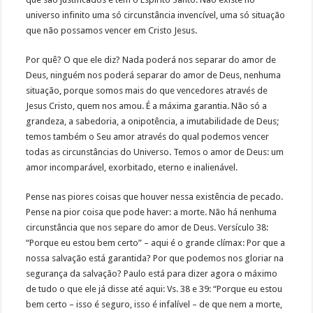
universo infinito uma só circunstância invencível, uma só situação
que não possamos vencer em Cristo Jesus.
Por quê? O que ele diz? Nada poderá nos separar do amor de
Deus, ninguém nos poderá separar do amor de Deus, nenhuma
situação, porque somos mais do que vencedores através de
Jesus Cristo, quem nos amou. É a máxima garantia. Não só a
grandeza, a sabedoria, a onipotência, a imutabilidade de Deus;
temos também o Seu amor através do qual podemos vencer
todas as circunstâncias do Universo. Temos o amor de Deus: um
amor incomparável, exorbitado, eterno e inalienável.
Pense nas piores coisas que houver nessa existência de pecado.
Pense na pior coisa que pode haver: a morte. Não há nenhuma
circunstância que nos separe do amor de Deus. Versículo 38:
“Porque eu estou bem certo” – aqui é o grande clímax: Por que a
nossa salvação está garantida? Por que podemos nos gloriar na
segurança da salvação? Paulo está para dizer agora o máximo
de tudo o que ele já disse até aqui: Vs. 38 e 39: “Porque eu estou
bem certo – isso é seguro, isso é infalível – de que nem a morte,