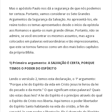
Mas o apóstolo Paulo nos dá a segurança de que nós podemos
ter certeza. Portanto, vamos considerar os Sete Grandes
Argumentos da Segurança da Salvação. Ao apresentá-los, ele
reúne todos os temas apresentados desde o início da epístola
aos Romanos e ajunta-os num grande clímax. Portanto, não se
admire, se você encontrar os mesmos assuntos, mas agora
colocados em palavras extraordinárias e tão impressionantes,
que este se tornou famoso como um dos mais belos capítulos
da própria Bíblia.
1) Primeiro argumento: A SALVAÇÃO É CERTA, PORQUE
TEMOS O PODER DO ESPÍRITO
Lendo o versículo 2, temos esta declaração, o 1º argumento:
“Porque a lei do Espírito da vida em Cristo Jesus te livrou da lei
do pecado e da morte.” O que significam estas palavras? Quais
são estas duas leis? A lei do Espírito é o princípio através do qual
o Espírito de Cristo nos liberta. Aqui temos o poder libertador
do Espírito Santo habitando na vida do cristão, a fim de
capacitá-lo com poder e libertação. Ele é chamado de “Espírito