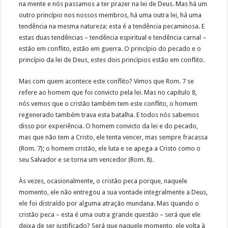
na mente e nós passamos a ter prazer na lei de Deus. Mas há um
outro princípio nos nossos membros, há uma outra lei, há uma
tendência na mesma natureza: esta é a tendência pecaminosa. E
estas duas tendências – tendência espiritual e tendência carnal –
estão em conflito, estão em guerra. O princípio do pecado e o
princípio da lei de Deus, estes dois princípios estão em conflito.
Mas com quem acontece este conflito? Vimos que Rom. 7 se
refere ao homem que foi convicto pela lei. Mas no capítulo 8,
nós vemos que o cristão também tem este conflito, o homem
regenerado também trava esta batalha. E todos nós sabemos
disso por experiência. O homem convicto da lei e do pecado,
mas que não tem a Cristo, ele tenta vencer, mas sempre fracassa
(Rom. 7); o homem cristão, ele luta e se apega a Cristo como o
seu Salvador e se torna um vencedor (Rom. 8).
Às vezes, ocasionalmente, o cristão peca porque, naquele
momento, ele não entregou a sua vontade integralmente a Deus,
ele foi distraído por alguma atração mundana. Mas quando o
cristão peca – esta é uma outra grande questão – será que ele
deixa de ser justificado? Será que naquele momento, ele volta à