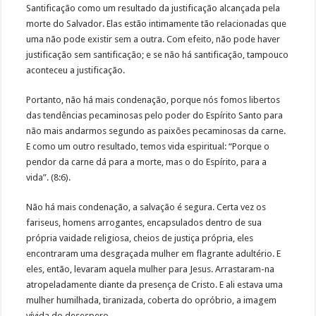
Santificação como um resultado da justificação alcançada pela
morte do Salvador. Elas estão intimamente tão relacionadas que
uma não pode existir sem a outra. Com efeito, não pode haver
justificação sem santificação; e se não há santificação, tampouco
aconteceu a justificação.
Portanto, não há mais condenação, porque nós fomos libertos
das tendências pecaminosas pelo poder do Espírito Santo para
não mais andarmos segundo as paixões pecaminosas da carne.
E como um outro resultado, temos vida espiritual: “Porque o
pendor da carne dá para a morte, mas o do Espírito, para a
vida”. (8:6).
Não há mais condenação, a salvação é segura. Certa vez os
fariseus, homens arrogantes, encapsulados dentro de sua
própria vaidade religiosa, cheios de justiça própria, eles
encontraram uma desgraçada mulher em flagrante adultério. E
eles, então, levaram aquela mulher para Jesus. Arrastaram-na
atropeladamente diante da presença de Cristo. E ali estava uma
mulher humilhada, tiranizada, coberta do opróbrio, a imagem
vívida do desespero.