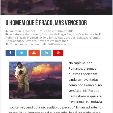
O Homem que é Fraco, Mas Vencedor
Weleson Fernandes
22 de outubro de 2011
A Natureza do Homem
,
Esboços de Pregações
,
Justificação pela Fé
,
Pr.
Roberto Biagini
,
Predestinação e Temas Relacionados
,
Salvação e Temas
Relacionados
,
Sermões
,
Sermões em Romanos
Deixe um comentário
578 Visualizações
No capítulo 7 de
Romanos, algumas
questões poderiam
ainda ser levantadas,
como por exemplo, no
versículo 14: “Porque
bem sabemos que a lei
é espiritual; eu, todavia,
sou carnal; vendido à escravidão do pecado.” E mais adiante no
versículo 18: “Porque eu sei que em mim, isto é, na minha carne,