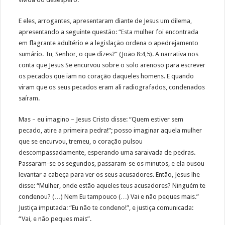
E eles, arrogantes, apresentaram diante de Jesus um dilema,
apresentando a seguinte questão: “Esta mulher foi encontrada
em flagrante adultério e a legislação ordena o apedrejamento
sumário. Tu, Senhor, o que dizes?” (João 8:4,5). A narrativa nos
conta que Jesus Se encurvou sobre o solo arenoso para escrever
os pecados que iam no coração daqueles homens. E quando
viram que os seus pecados eram ali radiografados, condenados
saíram.
Mas – eu imagino – Jesus Cristo disse: “Quem estiver sem
pecado, atire a primeira pedra!”; posso imaginar aquela mulher
que se encurvou, tremeu, o coração pulsou
descompassadamente, esperando uma saraivada de pedras.
Passaram-se os segundos, passaram-se os minutos, e ela ousou
levantar a cabeça para ver os seus acusadores. Então, Jesus lhe
disse: “Mulher, onde estão aqueles teus acusadores? Ninguém te
condenou? (…) Nem Eu tampouco (…) Vai e não peques mais.”
Justiça imputada: “Eu não te condeno!”, e justiça comunicada:
“Vai, e não peques mais”.