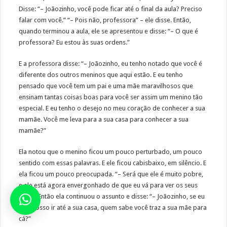
Disse: “– Joãozinho, você pode ficar até o final da aula? Preciso
falar com você.” “– Pois não, professora” – ele disse. Então,
quando terminou a aula, ele se apresentou e disse: “– O que é
professora? Eu estou às suas ordens.”
E a professora disse: “– Joãozinho, eu tenho notado que você é
diferente dos outros meninos que aqui estão. E eu tenho
pensado que você tem um pai e uma mãe maravilhosos que
ensinam tantas coisas boas para você ser assim um menino tão
especial. E eu tenho o desejo no meu coração de conhecer a sua
mamãe. Você me leva para a sua casa para conhecer a sua
mamãe?”
Ela notou que o menino ficou um pouco perturbado, um pouco
sentido com essas palavras. E ele ficou cabisbaixo, em silêncio. E
ela ficou um pouco preocupada. “– Será que ele é muito pobre,
e ele está agora envergonhado de que eu vá para ver os seus
pais?” Então ela continuou o assunto e disse: “– Joãozinho, se eu
não posso ir até a sua casa, quem sabe você traz a sua mãe para
cá?”