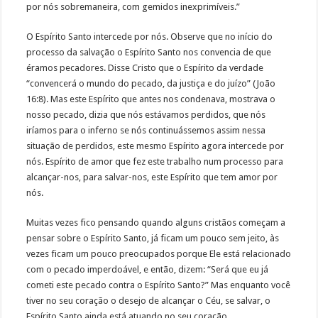
por nós sobremaneira, com gemidos inexprimíveis.”
O Espírito Santo intercede por nós. Observe que no início do
processo da salvação o Espírito Santo nos convencia de que
éramos pecadores. Disse Cristo que o Espírito da verdade
“convencerá o mundo do pecado, da justiça e do juízo” (João
16:8). Mas este Espírito que antes nos condenava, mostrava o
nosso pecado, dizia que nós estávamos perdidos, que nós
iríamos para o inferno se nós continuássemos assim nessa
situação de perdidos, este mesmo Espírito agora intercede por
nós. Espírito de amor que fez este trabalho num processo para
alcançar-nos, para salvar-nos, este Espírito que tem amor por
nós.
Muitas vezes fico pensando quando alguns cristãos começam a
pensar sobre o Espírito Santo, já ficam um pouco sem jeito, às
vezes ficam um pouco preocupados porque Ele está relacionado
com o pecado imperdoável, e então, dizem: “Será que eu já
cometi este pecado contra o Espírito Santo?” Mas enquanto você
tiver no seu coração o desejo de alcançar o Céu, se salvar, o
Espírito Santo ainda está atuando no seu coração.