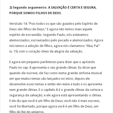
2) Segundo argumento: A SALVAÇÃO É CERTA E SEGURA,
PORQUE SOMOS FILHOS DE DEUS.
Versículo 14: “Pois todos os que são guiados pelo Espírito de
Deus são filhos de Deus.” E agora não temos mais aquele
espírito de escravidão. Segundo Paulo, nós estávamos
atemorizados, escravizados pelo pecado e atemorizados. Agora
nós temos a adoção de filhos, agora nós clamamos: “Aba, Pai”
(v. 15) com o coração cheio da alegria da salvação.
E agora um pequeno parênteses para dizer que o apóstolo
Paulo no cap. 8 apresenta o seu grande clímax. Eu disse que
quando ele escreve, ele faz como numa grande sinfonia musical
em que muitos temas são lançados no início, depois ele
desenvolve esses temas e então ele reúne a tudo e os apresenta
num grande clímax. E o capítulo 8 é o grande clímax da certeza e
segurança da salvação; e ele agora está apresentando o clímax.
E ele diz que você é um filho de Deus; você não é mais escravo,
você foi libertado, porque agora você é um filho de Deus, um
filho do Rei do universo.