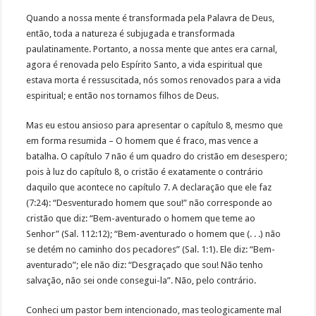
Quando a nossa mente é transformada pela Palavra de Deus,
então, toda a natureza é subjugada e transformada
paulatinamente. Portanto, a nossa mente que antes era carnal,
agora é renovada pelo Espírito Santo, a vida espiritual que
estava morta é ressuscitada, nós somos renovados para a vida
espiritual; e então nos tornamos filhos de Deus.
Mas eu estou ansioso para apresentar o capítulo 8, mesmo que
em forma resumida – O homem que é fraco, mas vence a
batalha. O capítulo 7 não é um quadro do cristão em desespero;
pois à luz do capítulo 8, o cristão é exatamente o contrário
daquilo que acontece no capítulo 7. A declaração que ele faz
(7:24): “Desventurado homem que sou!” não corresponde ao
cristão que diz: “Bem-aventurado o homem que teme ao
Senhor” (Sal. 112:12); “Bem-aventurado o homem que (. . .) não
se detém no caminho dos pecadores” (Sal. 1:1). Ele diz: “Bem-
aventurado”; ele não diz: “Desgraçado que sou! Não tenho
salvação, não sei onde consegui-la”. Não, pelo contrário.
Conheci um pastor bem intencionado, mas teologicamente mal