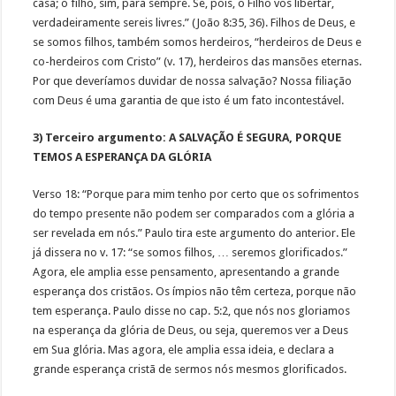
casa; o filho, sim, para sempre. Se, pois, o Filho vos libertar,
verdadeiramente sereis livres.” (João 8:35, 36). Filhos de Deus, e
se somos filhos, também somos herdeiros, “herdeiros de Deus e
co-herdeiros com Cristo” (v. 17), herdeiros das mansões eternas.
Por que deveríamos duvidar de nossa salvação? Nossa filiação
com Deus é uma garantia de que isto é um fato incontestável.
3) Terceiro argumento: A SALVAÇÃO É SEGURA, PORQUE
TEMOS A ESPERANÇA DA GLÓRIA
Verso 18: “Porque para mim tenho por certo que os sofrimentos
do tempo presente não podem ser comparados com a glória a
ser revelada em nós.” Paulo tira este argumento do anterior. Ele
já dissera no v. 17: “se somos filhos, … seremos glorificados.”
Agora, ele amplia esse pensamento, apresentando a grande
esperança dos cristãos. Os ímpios não têm certeza, porque não
tem esperança. Paulo disse no cap. 5:2, que nós nos gloriamos
na esperança da glória de Deus, ou seja, queremos ver a Deus
em Sua glória. Mas agora, ele amplia essa ideia, e declara a
grande esperança cristã de sermos nós mesmos glorificados.