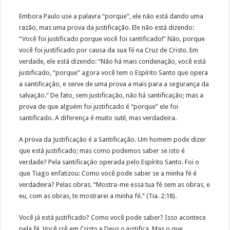
Embora Paulo use a palavra “porque”, ele não está dando uma
razão, mas uma prova da justificação. Ele não está dizendo:
“Você foi justificado porque você foi santificado!” Não, porque
você foi justificado por causa da sua fé na Cruz de Cristo. Em
verdade, ele está dizendo: “Não há mais condenação, você está
justificado, “porque” agora você tem o Espírito Santo que opera
a santificação, e serve de uma prova a mais para a segurança da
salvação.” De fato, sem justificação, não há santificação; mas a
prova de que alguém foi justificado é “porque” ele foi
santificado. A diferença é muito sutil, mas verdadeira.
A prova da Justificação é a Santificação. Um homem pode dizer
que está justificado; mas como podemos saber se isto é
verdade? Pela santificação operada pelo Espírito Santo. Foi o
que Tiago enfatizou: Como você pode saber se a minha fé é
verdadeira? Pelas obras. “Mostra-me essa tua fé sem as obras, e
eu, com as obras, te mostrarei a minha fé.” (Tia. 2:18).
Você já está justificado? Como você pode saber? Isso acontece
pela fé. Você crê em Cristo e Deus o justifica. Mas o que