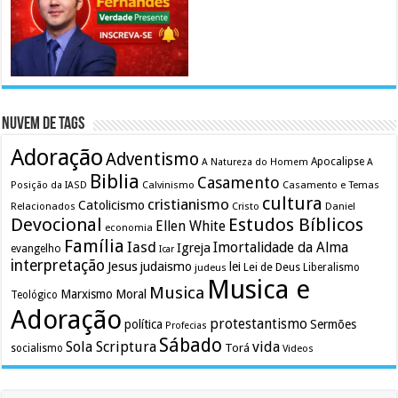
Nuvem de Tags
Adoração
Adventismo
Apocalipse
A Natureza do Homem
A
Biblia
Casamento
Calvinismo
Casamento e Temas
Posição da IASD
cultura
cristianismo
Catolicismo
Relacionados
Cristo
Daniel
Devocional
Estudos Bíblicos
Ellen White
economia
Família
Iasd
Imortalidade da Alma
Igreja
evangelho
Icar
interpretação
Jesus
judaismo
lei
Lei de Deus
judeus
Liberalismo
Musica e
Musica
Marxismo
Moral
Teológico
Adoração
protestantismo
política
Sermões
Profecias
Sábado
Sola Scriptura
vida
Torá
socialismo
Videos