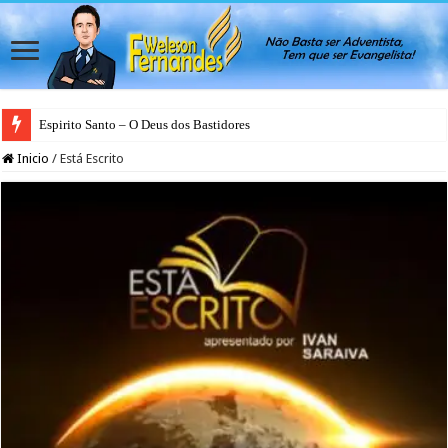
Espirito Santo – O Deus dos Bastidores
Inicio
/
Está Escrito