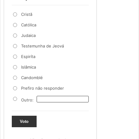
Cristã
Católica
Judaica
Testemunha de Jeová
Espiríta
Islâmica
Candomblé
Prefiro não responder
Outro:
Voto