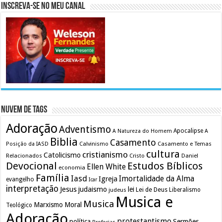
Inscreva-se no meu canal
Nuvem de Tags
Adoração
Adventismo
Apocalipse
A Natureza do Homem
A
Biblia
Casamento
Calvinismo
Casamento e Temas
Posição da IASD
cultura
cristianismo
Catolicismo
Relacionados
Cristo
Daniel
Devocional
Estudos Bíblicos
Ellen White
economia
Família
Iasd
Imortalidade da Alma
Igreja
evangelho
Icar
interpretação
Jesus
judaismo
lei
Lei de Deus
judeus
Liberalismo
Musica e
Musica
Marxismo
Moral
Teológico
Adoração
protestantismo
política
Sermões