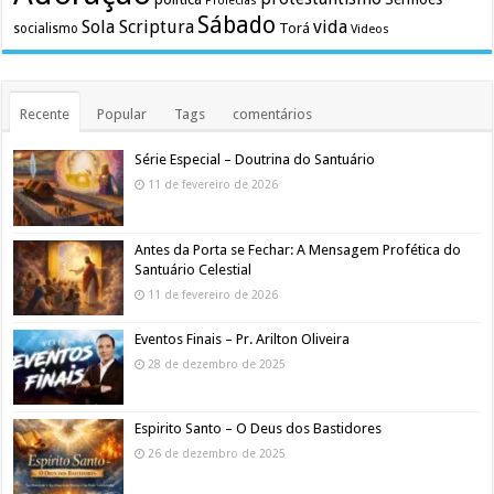
Profecias
Sábado
Sola Scriptura
vida
Torá
socialismo
Videos
Recente
Popular
Tags
comentários
Série Especial – Doutrina do Santuário
11 de fevereiro de 2026
Antes da Porta se Fechar: A Mensagem Profética do
Santuário Celestial
11 de fevereiro de 2026
Eventos Finais – Pr. Arilton Oliveira
28 de dezembro de 2025
Espirito Santo – O Deus dos Bastidores
26 de dezembro de 2025