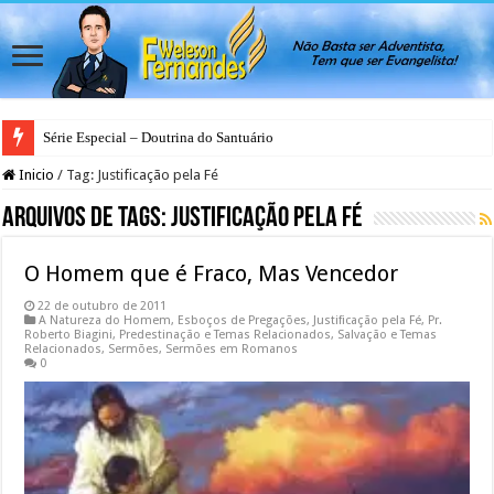
Série Especial – Doutrina do Santuário
Antes da Porta se Fechar: A Mensagem Profética do Santuário Celestial
Inicio
/
Tag:
Justificação pela Fé
Arquivos de Tags:
Justificação pela Fé
O Homem que é Fraco, Mas Vencedor
22 de outubro de 2011
A Natureza do Homem
,
Esboços de Pregações
,
Justificação pela Fé
,
Pr.
Roberto Biagini
,
Predestinação e Temas Relacionados
,
Salvação e Temas
Relacionados
,
Sermões
,
Sermões em Romanos
0