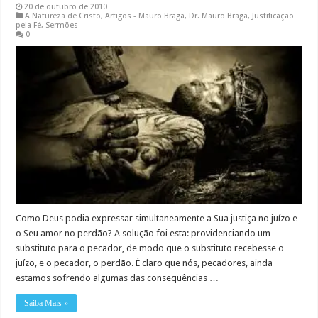
20 de outubro de 2010
A Natureza de Cristo
,
Artigos - Mauro Braga
,
Dr. Mauro Braga
,
Justificação
pela Fé
,
Sermões
0
Como Deus podia expressar simultaneamente a Sua justiça no juízo e
o Seu amor no perdão? A solução foi esta: providenciando um
substituto para o pecador, de modo que o substituto recebesse o
juízo, e o pecador, o perdão. É claro que nós, pecadores, ainda
estamos sofrendo algumas das conseqüências …
Saiba Mais »