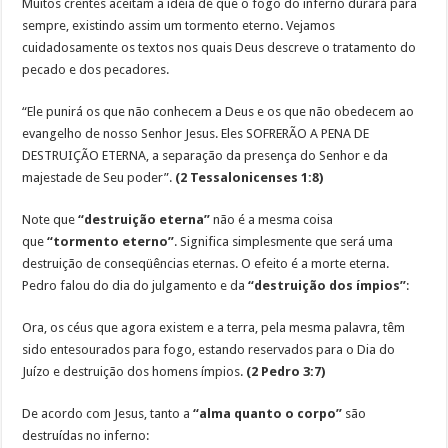
Muitos crentes aceitam a idéia de que o fogo do inferno durará para
sempre, existindo assim um tormento eterno. Vejamos
cuidadosamente os textos nos quais Deus descreve o tratamento do
pecado e dos pecadores.
“Ele punirá os que não conhecem a Deus e os que não obedecem ao
evangelho de nosso Senhor Jesus. Eles SOFRERÃO A PENA DE
DESTRUIÇÃO ETERNA, a separação da presença do Senhor e da
majestade de Seu poder”.
(2 Tessalonicenses 1:8)
Note que
“destruição eterna”
não é a mesma coisa
que
“tormento eterno”
. Significa simplesmente que será uma
destruição de conseqüências eternas. O efeito é a morte eterna.
Pedro falou do dia do julgamento e da
“destruição dos ímpios”
:
Ora, os céus que agora existem e a terra, pela mesma palavra, têm
sido entesourados para fogo, estando reservados para o Dia do
Juízo e destruição dos homens ímpios.
(2 Pedro 3:7)
De acordo com Jesus, tanto a
“alma quanto o corpo”
são
destruídas no inferno: