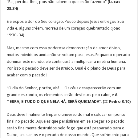
“Pai, perdoa-lhes, pois não sabem o que estão fazendo”
(Lucas
23:34)
Ele expôs a dor do Seu coração. Pouco depois Jesus entregou Sua
vida e, alguns crêem, morreu de um coração quebrantado (João
19:30- 34).
Mas, mesmo com essa poderosa demonstração de amor divino,
muitos indivíduos ainda não se voltam para Jesus. Enquanto o pecado
dominar este mundo, ele continuará a multiplicar a miséria humana.
Por isso o pecado deve ser destruído. Qual é o plano de Deus para
acabar com o pecado?
“O dia do Senhor, porém, virá… Os céus desaparecerão com um
grande estrondo, os elementos serão desfeitos pelo calor, e
A
TERRA, E TUDO O QUE NELA HÁ, SERÁ QUEIMADA
“.
(II Pedro 3:10)
Deus deve finalmente limpar o universo do mal e colocar um ponto
final no pecado. Aqueles que persistirem em se apegar ao pecado
serão finalmente destruídos pelo fogo que está preparado para o
Diabo, seus anjos e o pecado de nosso mundo. Que sofrimento para