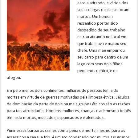
escola atirando, e vários dos
seus colegas de classe foram
mortos. Um homem
ressentido por ter sido
despedido de seu trabalho
entrou atirando no local em
que trabalhava e matou seu
chefe. Uma mãe empurrou
seu carro para dentro de um
lago com seus dois filhos
pequenos dentro, e os
afogou.
Em pelo menos dois continentes, milhares de pessoas têm sido
mortas em virtude de guerras motivadas pela limpeza étnica. Séculos
de dominação da parte de dois ou mais grupos étnicos são as razões
para tais atrocidades. Homens, mulheres, crianças e até mesmo bebês
têm sido mortos, mutilados, espancados e violentados.
Punir esses bárbaros crimes com a pena de morte, mesmo para os
assassinos a sangue frio, é um ato condenado por muitos. Os grupos