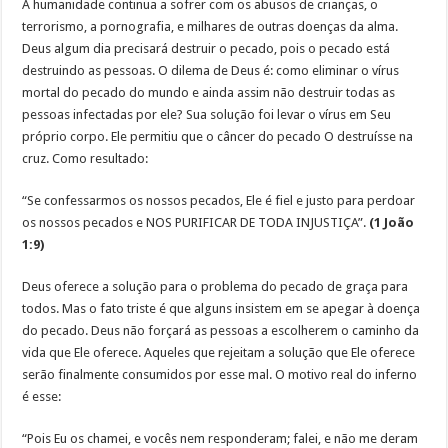
A humanidade continua a sofrer com os abusos de crianças, o
terrorismo, a pornografia, e milhares de outras doenças da alma.
Deus algum dia precisará destruir o pecado, pois o pecado está
destruindo as pessoas. O dilema de Deus é: como eliminar o vírus
mortal do pecado do mundo e ainda assim não destruir todas as
pessoas infectadas por ele? Sua solução foi levar o vírus em Seu
próprio corpo. Ele permitiu que o câncer do pecado O destruísse na
cruz. Como resultado:
“Se confessarmos os nossos pecados, Ele é fiel e justo para perdoar
os nossos pecados e NOS PURIFICAR DE TODA INJUSTIÇA”.
(1 João
1:9)
Deus oferece a solução para o problema do pecado de graça para
todos. Mas o fato triste é que alguns insistem em se apegar à doença
do pecado. Deus não forçará as pessoas a escolherem o caminho da
vida que Ele oferece. Aqueles que rejeitam a solução que Ele oferece
serão finalmente consumidos por esse mal. O motivo real do inferno
é esse:
“Pois Eu os chamei, e vocês nem responderam; falei, e não me deram