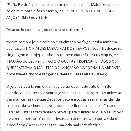
“Então Ele dirá aos que estiverem à sua esquerda: ‘Malditos, apartem-
se de mim para o fogo eterno, PREPARADO PARA O DIABO E SEUS
ANJOS’”.
(Mateus 25:4)
De acordo com Jesus, quando será o inferno?
“Assim como o joio é colhido e queimado no fogo, assim também
acontecerá NO FIM DESTA ERA [FIM DOS TEMPOS, Nova Tradução na
Linguagem de Hoje]. O Filho do Homem enviará os Seus ANJOS, e eles
TIRARÃO do Seu Reino TODO O QUE FAZ TROPEÇAR E TODOS OS
QUE PRATICAM O MAL. ELES OS LANÇARÃO NA FORNALHA ARDENTE,
onde haverá choro e ranger de dentes”.
(Mateus 13:40-42)
O joio, os que fazem o mal, não serão queimados até o fim do
mundo. Antes que essa sentença seja levada a cabo, todo o universo
deve ter certeza de que Deus foi justo em todas as maneiras de lidar
com o cada ser humano. No grande conflito que há entre Cristo e
Satanás, Satanás tem tentado provar para o universo que o seu modo
de viver, o pecado, é melhor; Jesus tem demonstrado que a vida de
obediência é a chave para ter uma vida mais satisfatória.