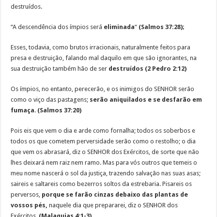
destruídos.
“A descendência dos ímpios será
eliminada
“
(Salmos 37:28);
Esses, todavia, como brutos irracionais, naturalmente feitos para
presa e destruição, falando mal daquilo em que são ignorantes, na
sua destruição também hão de ser
destruídos
(2 Pedro 2:12)
Os ímpios, no entanto, perecerão, e os inimigos do SENHOR serão
como o viço das pastagens;
serão aniquilados e se desfarão em
fumaça
.
(Salmos 37:20)
Pois eis que vem o dia e arde como fornalha; todos os soberbos e
todos os que cometem perversidade serão como o restolho; o dia
que vem os abrasará, diz o SENHOR dos Exércitos, de sorte que não
lhes deixará nem raiz nem ramo. Mas para vós outros que temeis o
meu nome nascerá o sol da justiça, trazendo salvação nas suas asas;
saireis e saltareis como bezerros soltos da estrebaria. Pisareis os
perversos,
porque se farão cinzas debaixo das plantas de
vossos pés,
naquele dia que prepararei, diz o SENHOR dos
Exércitos.
(Malaquias 4:1-3)