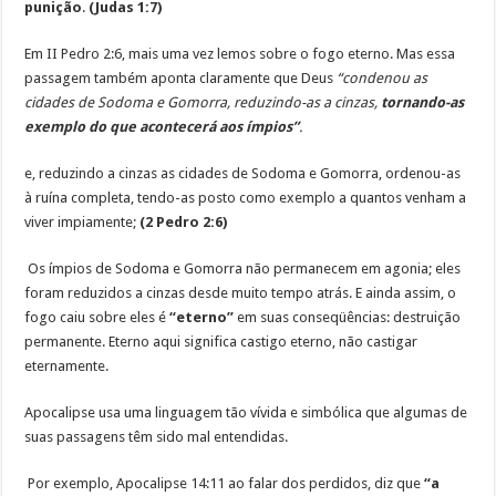
punição
.
(Judas 1:7)
Em II Pedro 2:6, mais uma vez lemos sobre o fogo eterno. Mas essa
passagem também aponta claramente que Deus
“condenou as
cidades de Sodoma e Gomorra, reduzindo-as a cinzas,
tornando-as
exemplo do que acontecerá aos ímpios”
.
e, reduzindo a cinzas as cidades de Sodoma e Gomorra, ordenou-as
à ruína completa, tendo-as posto como exemplo a quantos venham a
viver impiamente;
(2 Pedro 2:6)
Os ímpios de Sodoma e Gomorra não permanecem em agonia; eles
foram reduzidos a cinzas desde muito tempo atrás. E ainda assim, o
fogo caiu sobre eles é
“eterno”
em suas conseqüências: destruição
permanente. Eterno aqui significa castigo eterno, não castigar
eternamente.
Apocalipse usa uma linguagem tão vívida e simbólica que algumas de
suas passagens têm sido mal entendidas.
Por exemplo, Apocalipse 14:11 ao falar dos perdidos, diz que
“a