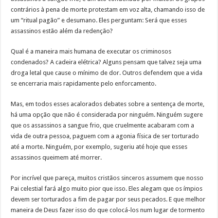
contrários à pena de morte protestam em voz alta, chamando isso de
um “ritual pagão” e desumano. Eles perguntam: Será que esses
assassinos estão além da redenção?
Qual é a maneira mais humana de executar os criminosos
condenados? A cadeira elétrica? Alguns pensam que talvez seja uma
droga letal que cause o mínimo de dor. Outros defendem que a vida
se encerraria mais rapidamente pelo enforcamento.
Mas, em todos esses acalorados debates sobre a sentença de morte,
há uma opção que não é considerada por ninguém. Ninguém sugere
que os assassinos a sangue frio, que cruelmente acabaram com a
vida de outra pessoa, paguem com a agonia física de ser torturado
até a morte. Ninguém, por exemplo, sugeriu até hoje que esses
assassinos queimem até morrer.
Por incrível que pareça, muitos cristãos sinceros assumem que nosso
Pai celestial fará algo muito pior que isso. Eles alegam que os ímpios
devem ser torturados a fim de pagar por seus pecados. E que melhor
maneira de Deus fazer isso do que colocá-los num lugar de tormento