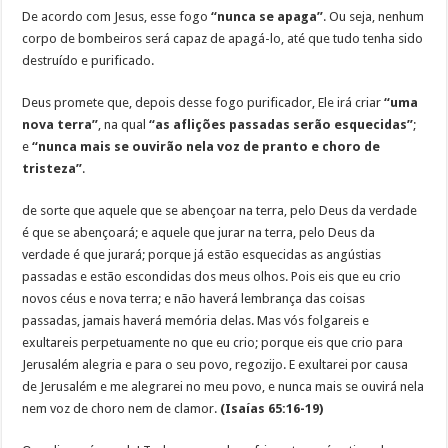
De acordo com Jesus, esse fogo
“nunca se apaga”
. Ou seja, nenhum
corpo de bombeiros será capaz de apagá-lo, até que tudo tenha sido
destruído e purificado.
Deus promete que, depois desse fogo purificador, Ele irá criar
“uma
nova terra”
, na qual
“as aflições passadas serão esquecidas”
;
e
“nunca mais se ouvirão nela voz de pranto e choro de
tristeza”
.
de sorte que aquele que se abençoar na terra, pelo Deus da verdade
é que se abençoará; e aquele que jurar na terra, pelo Deus da
verdade é que jurará; porque já estão esquecidas as angústias
passadas e estão escondidas dos meus olhos. Pois eis que eu crio
novos céus e nova terra; e não haverá lembrança das coisas
passadas, jamais haverá memória delas. Mas vós folgareis e
exultareis perpetuamente no que eu crio; porque eis que crio para
Jerusalém alegria e para o seu povo, regozijo. E exultarei por causa
de Jerusalém e me alegrarei no meu povo, e nunca mais se ouvirá nela
nem voz de choro nem de clamor.
(Isaías 65:16-19)