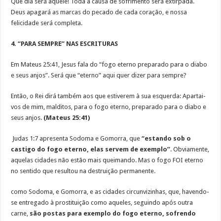
Que dia será aquele! Toda a causa de sofrimento será extirpada.
Deus apagará as marcas do pecado de cada coração, e nossa
felicidade será completa.
4. “PARA SEMPRE” NAS ESCRITURAS
Em Mateus 25:41, Jesus fala do “fogo eterno preparado para o diabo
e seus anjos”. Será que “eterno” aqui quer dizer para sempre?
Então, o Rei dirá também aos que estiverem à sua esquerda: Apartai-
vos de mim, malditos, para o fogo eterno, preparado para o diabo e
seus anjos.
(Mateus 25:41)
Judas 1:7 apresenta Sodoma e Gomorra, que
“estando sob o
castigo do fogo eterno, elas servem de exemplo”
. Obviamente,
aquelas cidades não estão mais queimando. Mas o fogo FOI eterno
no sentido que resultou na destruição permanente.
como Sodoma, e Gomorra, e as cidades circunvizinhas, que, havendo-
se entregado à prostituição como aqueles, seguindo após outra
carne,
são postas para exemplo do fogo eterno, sofrendo