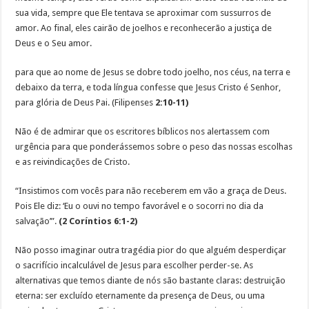
sua vida, sempre que Ele tentava se aproximar com sussurros de
amor. Ao final, eles cairão de joelhos e reconhecerão a justiça de
Deus e o Seu amor.
para que ao nome de Jesus se dobre todo joelho, nos céus, na terra e
debaixo da terra, e toda língua confesse que Jesus Cristo é Senhor,
para glória de Deus Pai. (Filipenses
2:10-11)
Não é de admirar que os escritores bíblicos nos alertassem com
urgência para que ponderássemos sobre o peso das nossas escolhas
e as reivindicações de Cristo.
“Insistimos com vocês para não receberem em vão a graça de Deus.
Pois Ele diz: ‘Eu o ouvi no tempo favorável e o socorri no dia da
salvação’”.
(2 Coríntios 6:1-2)
Não posso imaginar outra tragédia pior do que alguém desperdiçar
o sacrifício incalculável de Jesus para escolher perder-se. As
alternativas que temos diante de nós são bastante claras: destruição
eterna: ser excluído eternamente da presença de Deus, ou uma