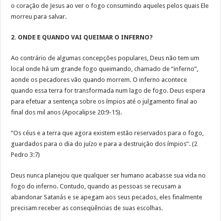
o coração de Jesus ao ver o fogo consumindo aqueles pelos quais Ele
morreu para salvar.
2. ONDE E QUANDO VAI QUEIMAR O INFERNO?
Ao contrário de algumas concepções populares, Deus não tem um
local onde há um grande fogo queimando, chamado de “inferno”,
aonde os pecadores vão quando morrem. O inferno acontece
quando essa terra for transformada num lago de fogo. Deus espera
para efetuar a sentença sobre os ímpios até o julgamento final ao
final dos mil anos (Apocalipse 20:9-15).
“Os céus e a terra que agora existem estão reservados para o fogo,
guardados para o dia do juízo e para a destruição dos ímpios”. (2
Pedro 3:7)
Deus nunca planejou que qualquer ser humano acabasse sua vida no
fogo do inferno. Contudo, quando as pessoas se recusam a
abandonar Satanás e se apegam aos seus pecados, eles finalmente
precisam receber as conseqüências de suas escolhas.