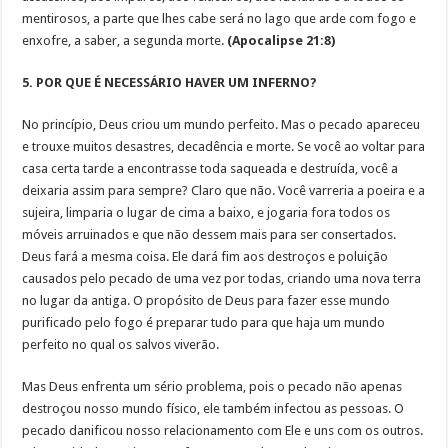
mentirosos, a parte que lhes cabe será no lago que arde com fogo e
enxofre, a saber, a segunda morte.
(Apocalipse 21:8)
5. POR QUE É NECESSÁRIO HAVER UM INFERNO?
No princípio, Deus criou um mundo perfeito. Mas o pecado apareceu
e trouxe muitos desastres, decadência e morte. Se você ao voltar para
casa certa tarde a encontrasse toda saqueada e destruída, você a
deixaria assim para sempre? Claro que não. Você varreria a poeira e a
sujeira, limparia o lugar de cima a baixo, e jogaria fora todos os
móveis arruinados e que não dessem mais para ser consertados.
Deus fará a mesma coisa. Ele dará fim aos destroços e poluição
causados pelo pecado de uma vez por todas, criando uma nova terra
no lugar da antiga. O propósito de Deus para fazer esse mundo
purificado pelo fogo é preparar tudo para que haja um mundo
perfeito no qual os salvos viverão.
Mas Deus enfrenta um sério problema, pois o pecado não apenas
destroçou nosso mundo físico, ele também infectou as pessoas. O
pecado danificou nosso relacionamento com Ele e uns com os outros.