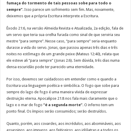
fumaça do tormento de tais pessoas sobe para todo o
sempre”
. Isso parece um sofrimento sem fim. Mas, novamente,
deixemos que a própria Escritura interprete a Escritura.
Êxodo 21:6, na versão Almeida Revista e Atualizada, 2a edição, fala de
um servo que teria sua orelha furada como sinal de que serviria seu
mestre “para sempre”. Nesse caso, “para sempre” seria enquanto
durasse a vida do servo. Jonas, que passou apenas três dias e três
noites no estômago de um grande peixe (Mateus 12:40), relata que
ele esteve ali “para sempre” (Jonas 2:6). Sem dúvida, três dias numa
densa escuridão pode ter parecido uma eternidade.
Por isso, devemos ser cuidadosos em entender como e quando a
Escritura usa linguagem poética e simbólica. O fogo que sobe para
sempre do lago de fogo é uma maneira vívida de expressar
destruição eterna. Apocalipse 21:8 nos fala mais claramente que o
lago e o mar de fogo
“é a segunda morte”
. O inferno tem um
ponto final. Os ímpios serão consumidos; serão destruídos.
Quanto, porém, aos covardes, aos incrédulos, aos abomináveis, aos
assassinos, aos impuros, aos feiticeiros, aos idólatras e a todos os