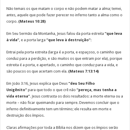
Não temais os que matam o corpo e não podem matar a alma; temei,
antes, aquele que pode fazer perecer no inferno tanto a alma como o
corpo.
(Mateus 10:28)
Em Seu Sermão da Montanha, Jesus falou da porta estreita
“que leva
à vida”
, e a porta larga
“que leva à destruição”:
Entrai pela porta estreita (larga é a porta, e espaçoso, o caminho que
conduz para a perdição, e são muitos os que entram por ela), porque
estreita é a porta, e apertado, o caminho que conduz para a vida, e
são poucos os que acertam com ela.
(Mateus 7:13:14)
Em João 3:16, Jesus explica que Deus
“deu Seu Filho
Unigênito”
para que todo o que crê não
“pereça, mas tenha a
vida eterna”
. Jesus contrasta os dois resultados: a morte eterna ou a
morte – não ficar queimando para sempre. Devemos concluir que o
inferno definitivamente tem um término; ele resulta em morte e
destruição dos ímpios.
Claras afirmações por toda a Bíblia nos dizem que os ímpios serão