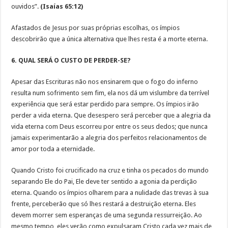
ouvidos”.
(Isaías 65:12)
Afastados de Jesus por suas próprias escolhas, os ímpios
descobrirão que a única alternativa que lhes resta é a morte eterna.
6. QUAL SERÁ O CUSTO DE PERDER-SE?
Apesar das Escrituras não nos ensinarem que o fogo do inferno
resulta num sofrimento sem fim, ela nos dá um vislumbre da terrível
experiência que será estar perdido para sempre. Os ímpios irão
perder a vida eterna. Que desespero será perceber que a alegria da
vida eterna com Deus escorreu por entre os seus dedos; que nunca
jamais experimentarão a alegria dos perfeitos relacionamentos de
amor por toda a eternidade.
Quando Cristo foi crucificado na cruz e tinha os pecados do mundo
separando Ele do Pai, Ele deve ter sentido a agonia da perdição
eterna. Quando os ímpios olharem para a nulidade das trevas à sua
frente, perceberão que só lhes restará a destruição eterna. Eles
devem morrer sem esperanças de uma segunda ressurreição. Ao
mesmo tempo, eles verão como expulsaram Cristo cada vez mais de