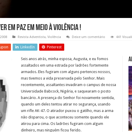
er em Paz em Meio à Violência !
 2008
Revista Adventista
,
Violência
Deixe um comentário
441 Visual
upon
LinkedIn
Pinterest
A
Seis anos atrás, minha esposa, Augusta, e eu fomos
assaltados em uma estrada por ladrões fortemente
armados. Eles fugiram com alguns pertences nossos,
mas tivemos a vida preservada pelo Senhor. Mais
recentemente, assaltantes invadiram o campus de nossa
Universidade Babcock, Nigéria, e saquearam o posto
bancário. A presença do Senhor foi novamente sentida,
quando um deles tentou atirar no segurança, usando
um rifle AK-47. O atirador puxou o gatilho, mas a arma
não disparou, o que aconteceu somente quando ele
atirou para cima. Os ladrões fugiram com algum
dinheiro, mas ninguém ficou ferido.