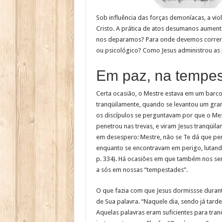
Sob influência das forças demoníacas, a v
Cristo. A prática de atos desumanos aumen
nos deparamos? Para onde devemos correr
ou psicológico? Como Jesus administrou as
Em paz, na tempe
Certa ocasião, o Mestre estava em um barco
tranqüilamente, quando se levantou um gra
os discípulos se perguntavam por que o Mes
penetrou nas trevas, e viram Jesus tranqüi
em desespero: Mestre, não se Te dá que pe
enquanto se encontravam em perigo, lutando
p. 334). Há ocasiões em que também nos s
a sós em nossas “tempestades”.
O que fazia com que Jesus dormissse durant
de Sua palavra. “Naquele dia, sendo já tard
Aquelas palavras eram suficientes para tran