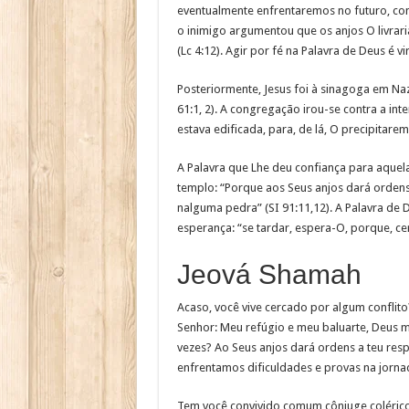
eventualmente enfrentaremos no futuro, con
o inimigo argumentou que os anjos O livrari
(Lc 4:12). Agir por fé na Palavra de Deus é 
Posteriormente, Jesus foi à sinagoga em Naz
61:1, 2). A congregação irou-se contra a i
estava edificada, para, de lá, O precipitare
A Palavra que Lhe deu confiança para aquel
templo: “Porque aos Seus anjos dará ordens
nalguma pedra” (SI 91:11,12). A Palavra de
esperança: “se tardar, espera-O, porque, cert
Jeová Shamah
Acaso, você vive cercado por algum conflit
Senhor: Meu refúgio e meu baluarte, Deus m
vezes? Ao Seus anjos dará ordens a teu res
enfrentamos dificuldades e provas na jornad
Tem você convivido comum cônjuge colérico,