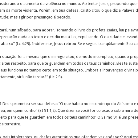
siderando o aumento da violência no mundo. Ao tentar Jesus, propondo que o
am da morte violenta. Porém, em Sua defesa, Cristo citou o que diz a Palavra 
virtude; mas agir por presunção é pecado.
aré, num sábado, para adorar. Tomando o livro do profeta Isaías, leu palavra
nterpretação dada ao texto e decidiu matá-Lo, expulsando-O da cidade e levan
m abaixo” (Lc 4:29). Indiferente, Jesus retirou-Se e seguiu tranqüilamente Se
a situação foi a mesma que o inimigo citou, de modo incompleto, quando prop
 a teu respeito, para que te guardem em todos os teus caminhos. Eles te sust
 Deus funciona no tempo certo em toda situação. Embora a intervenção divina 
amente, virá, não tardará” (Hc 2:3).
o? Deus prometeu ser sua defesa: “O que habita no esconderijo do Altíssimo 
eu, em quem confio” (SI 91:1,2). Que dizer se você for colocado sob a mira 
peito para que te guardem em todos os teus caminhos” O Salmo 91 é um presen
a terrestre.
 pais intolerantes, ou chefes autoritários que ofendem vez após vez? Aqui e