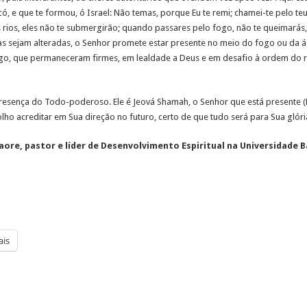
acó, e que te formou, ó Israel: Não temas, porque Eu te remi; chamei-te pelo 
s rios, eles não te submergirão; quando passares pelo fogo, não te queimarás,
as sejam alteradas, o Senhor promete estar presente no meio do fogo ou da 
o, que permaneceram firmes, em lealdade a Deus e em desafio à ordem do 
resença do Todo-poderoso. Ele é Jeová Shamah, o Senhor que está presente (
lho acreditar em Sua direção no futuro, certo de que tudo será para Sua glór
aore, pastor e líder de Desenvolvimento Espiritual na Universidade B
is