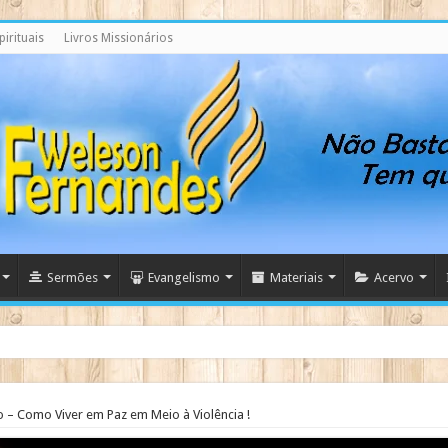
irituais
Livros Missionários
Sermões
Evangelismo
Materiais
Acervo
 – Como Viver em Paz em Meio à Violência !