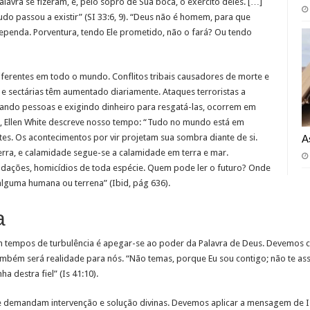
lavra se fizeram, e, pelo sopro de Sua boca, o exército deles. […]
 tudo passou a existir” (SI 33:6, 9). “Deus não é homem, para que
ependa. Porventura, tendo Ele prometido, não o fará? Ou tendo
iferentes em todo o mundo. Conflitos tribais causadores de morte e
 e sectárias têm aumentado diariamente. Ataques terroristas a
rando pessoas e exigindo dinheiro para resgatá-las, ocorrem em
o, Ellen White descreve nosso tempo: “Tudo no mundo está em
es. Os acontecimentos por vir projetam sua sombra diante de si.
A
erra, e calamidade segue-se a calamidade em terra e mar.
ndações, homicídios de toda espécie. Quem pode ler o futuro? Onde
alguma humana ou terrena” (Ibid, pág 636).
a
m tempos de turbulência é apegar-se ao poder da Palavra de Deus. Devemos con
também será realidade para nós. “Não temas, porque Eu sou contigo; não te as
ha destra fiel” (Is 41:10).
e demandam intervenção e solução divinas. Devemos aplicar a mensagem de Is