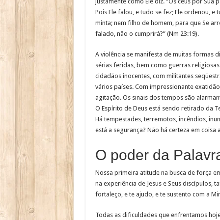
justamente como Ele diz. “Os céus por Sua pa
Pois Ele falou, e tudo se fez; Ele ordenou, e
minta; nem filho de homem, para que Se arr
falado, não o cumprirá?” (Nm 23:19).
A violência se manifesta de muitas formas d
sérias feridas, bem como guerras religiosas
cidadãos inocentes, com militantes seqüest
vários países. Com impressionante exatidã
agitação. Os sinais dos tempos são alarmant
O Espírito de Deus está sendo retirado da T
Há tempestades, terremotos, incêndios, inu
está a segurança? Não há certeza em coisa 
O poder da Palavr
Nossa primeira atitude na busca de força e
na experiência de Jesus e Seus discípulos, 
fortaleço, e te ajudo, e te sustento com a Min
Todas as dificuldades que enfrentamos hoj