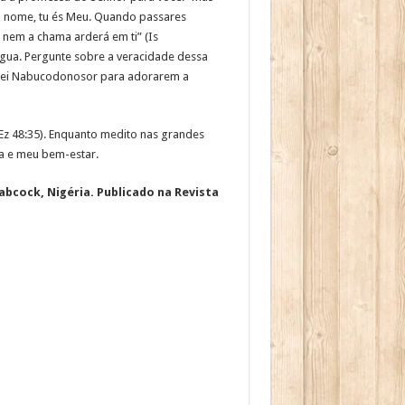
teu nome, tu és Meu. Quando passares
 nem a chama arderá em ti” (Is
água. Pergunte sobre a veracidade dessa
rei Nabucodonosor para adorarem a
Ez 48:35). Enquanto medito nas grandes
ia e meu bem-estar.
abcock, Nigéria. Publicado na Revista