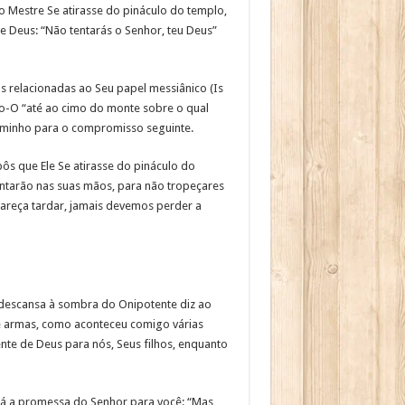
 Mestre Se atirasse do pináculo do templo,
de Deus: “Não tentarás o Senhor, teu Deus”
s relacionadas ao Seu papel messiânico (Is
do-O “até ao cimo do monte sobre o qual
u caminho para o compromisso seguinte.
ôs que Ele Se atirasse do pináculo do
entarão nas suas mãos, para não tropeçares
pareça tardar, jamais devemos perder a
e descansa à sombra do Onipotente diz ao
de armas, como aconteceu comigo várias
te de Deus para nós, Seus filhos, enquanto
stá a promessa do Senhor para você: “Mas