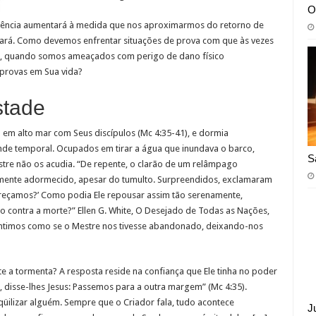
O
iolência aumentará à medida que nos aproximarmos do retorno de
tará. Como devemos enfrentar situações de prova com que às vezes
, quando somos ameaçados com perigo de dano físico
 provas em Sua vida?
stade
 em alto mar com Seus discípulos (Mc 4:35-41), e dormia
nde temporal. Ocupados em tirar a água que inundava o barco,
S
tre não os acudia. “De repente, o clarão de um relâmpago
lamente adormecido, apesar do tumulto. Surpreendidos, exclamaram
reçamos?’ Como podia Ele repousar assim tão serenamente,
 contra a morte?” Ellen G. White, O Desejado de Todas as Nações,
entimos como se o Mestre nos tivesse abandonado, deixando-nos
e a tormenta? A resposta reside na confiança que Ele tinha no poder
e, disse-lhes Jesus: Passemos para a outra margem” (Mc 4:35).
qüilizar alguém. Sempre que o Criador fala, tudo acontece
J