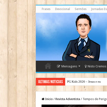
Frases
Devocional
Sermões
Jornadas Esp
Mensagens
Nisto Cremos
Ultimas Noticias
PG Kids 2026 – Jesus e eu
Inicio
/
Revista Adventista
/
Tempos de Perigo