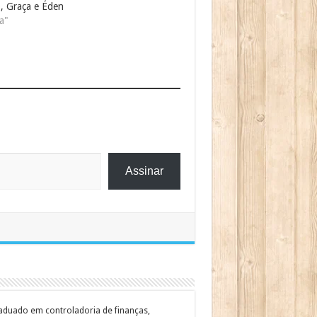
o, Graça e Éden
a"
Assinar
graduado em controladoria de finanças,