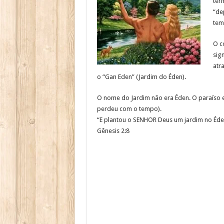
ter
“de
tem
O c
sign
atr
o “Gan Eden” (Jardim do Éden).
O nome do Jardim não era Éden. O paraíso er
perdeu com o tempo).
“E plantou o SENHOR Deus um jardim no Éde
Gênesis 2:8