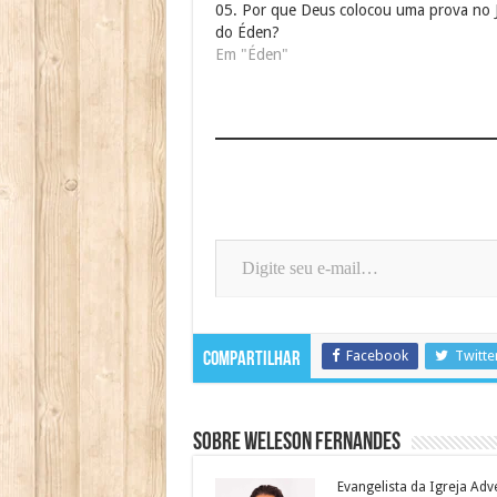
05. Por que Deus colocou uma prova no 
do Éden?
Em "Éden"
Digite seu e-mail…
Facebook
Twitte
Compartilhar
Sobre Weleson Fernandes
Evangelista da Igreja Adv