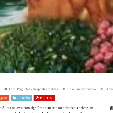
Éden
,
Perguntas e Respostas Bíblicas
Deixe um comentário
347 V
upon
LinkedIn
Pinterest
A
n é uma palavra com significado incerto no hebraico. É talvez um