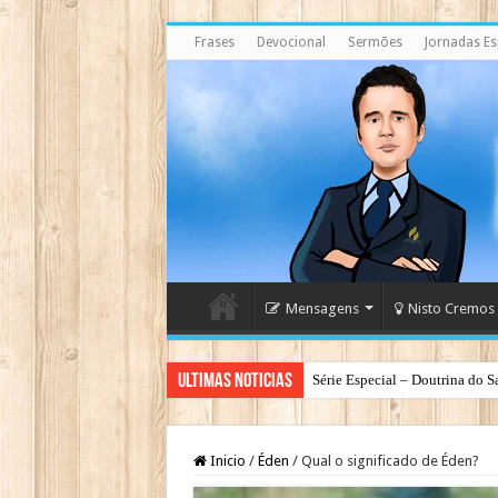
Frases
Devocional
Sermões
Jornadas Esp
Mensagens
Nisto Cremos
Ultimas Noticias
Série Especial – Doutrina do S
Inicio
/
Éden
/
Qual o significado de Éden?