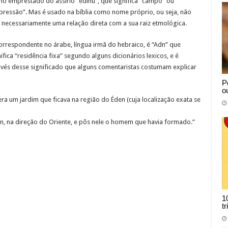
mo emprestado do assírio “edinu”, que significa “campo” ou
pressão”. Mas é usado na bíblia como nome próprio, ou seja, não
 necessariamente uma relação direta com a sua raiz etmológica.
orrespondente no árabe, língua irmã do hebraico, é “Adn” que
ifica “residência fixa” segundo alguns dicionários lexicos, e é
avés desse significado que alguns comentaristas costumam explicar
P
o
a um jardim que ficava na região do Éden (cuja localização exata se
n, na direção do Oriente, e pôs nele o homem que havia formado.”
1
t