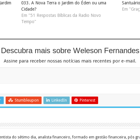
Jardim
033. A Nova Terra o Jardim do Éden ou uma
Santuári
Cidade?
Em "Graç
Em "51 Respostas Bíblicas da Radio Novo
Tempo"
Descubra mais sobre Weleson Fernandes
Assine para receber nossas notícias mais recentes por e-mail.
r
Stumbleupon
LinkedIn
Pinterest
entista do sétimo dia, analista financeiro, formado em gestão financeira, pós 