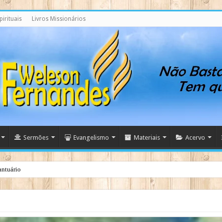
irituais
Livros Missionários
Sermões
Evangelismo
Materiais
Acervo
antuário