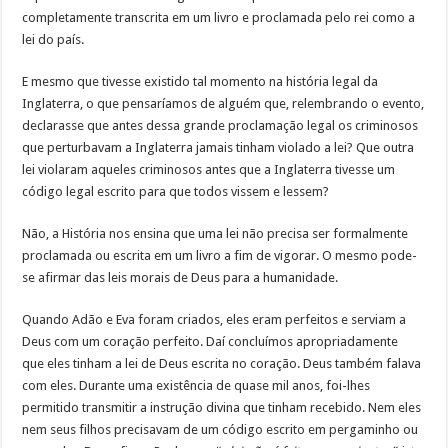
completamente transcrita em um livro e proclamada pelo rei como a
lei do país.
E mesmo que tivesse existido tal momento na história legal da
Inglaterra, o que pensaríamos de alguém que, relembrando o evento,
declarasse que antes dessa grande proclamação legal os criminosos
que perturbavam a Inglaterra jamais tinham violado a lei? Que outra
lei violaram aqueles criminosos antes que a Inglaterra tivesse um
código legal escrito para que todos vissem e lessem?
Não, a História nos ensina que uma lei não precisa ser formalmente
proclamada ou escrita em um livro a fim de vigorar. O mesmo pode-
se afirmar das leis morais de Deus para a humanidade.
Quando Adão e Eva foram criados, eles eram perfeitos e serviam a
Deus com um coração perfeito. Daí concluímos apropriadamente
que eles tinham a lei de Deus escrita no coração. Deus também falava
com eles. Durante uma existência de quase mil anos, foi-lhes
permitido transmitir a instrução divina que tinham recebido. Nem eles
nem seus filhos precisavam de um código escrito em pergaminho ou