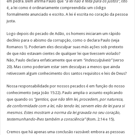
em pedra. Bem afirma Paulo que
“a lei não é feita para os justos”
, isto
é, a lei como é ordinariamente compreendida: um código
formalmente anunciado e escrito. A lei é escrita no coração da pessoa
justa.
Logo depois do pecado de Adão, os homens iniciaram um rápido
declínio para o abismo da corrupção, como o declara Paulo (veja
Romanos 1). Poderiam eles desculpar suas más ações sob pretexto
de que não estavam cientes de qualquer lei que tivessem violado?
Não, Paulo declara enfaticamente que eram
“indesculpáveis”
(verso
20). Mas como poderiam estar sem desculpas a menos que ainda
retivessem algum conhecimento dos santos requisitos e leis de Deus?
Nossa responsabilidade por nossos pecados é em função do nosso
conhecimento (veja João 15:22). Paulo amplia o assunto explicando
que quando os
“gentios, que não têm lei, procedem, por natureza,
de conformidade com a lei, não tendo lei, servem eles de lei para si
mesmos. Estes mostram a norma da lei gravada no seu coração,
testemunhando-lhes também a consciência”
(Rom. 2:14 e 15).
Cremos que há apenas uma conclusão razoável: embora as pessoas