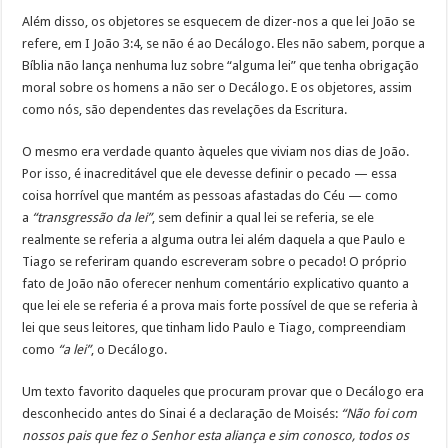
Além disso, os objetores se esquecem de dizer-nos a que lei João se
refere, em I João 3:4, se não é ao Decálogo. Eles não sabem, porque a
Bíblia não lança nenhuma luz sobre “alguma lei” que tenha obrigação
moral sobre os homens a não ser o Decálogo. E os objetores, assim
como nós, são dependentes das revelações da Escritura.
O mesmo era verdade quanto àqueles que viviam nos dias de João.
Por isso, é inacreditável que ele devesse definir o pecado — essa
coisa horrível que mantém as pessoas afastadas do Céu — como
a
“transgressão da lei”
, sem definir a qual lei se referia, se ele
realmente se referia a alguma outra lei além daquela a que Paulo e
Tiago se referiram quando escreveram sobre o pecado! O próprio
fato de João não oferecer nenhum comentário explicativo quanto a
que lei ele se referia é a prova mais forte possível de que se referia à
lei que seus leitores, que tinham lido Paulo e Tiago, compreendiam
como
“a lei”
, o Decálogo.
Um texto favorito daqueles que procuram provar que o Decálogo era
desconhecido antes do Sinai é a declaração de Moisés:
“Não foi com
nossos pais que fez o Senhor esta aliança e sim conosco, todos os