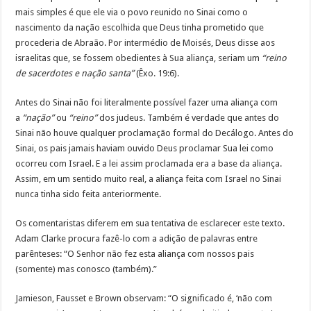
mais simples é que ele via o povo reunido no Sinai como o
nascimento da nação escolhida que Deus tinha prometido que
procederia de Abraão. Por intermédio de Moisés, Deus disse aos
israelitas que, se fossem obedientes à Sua aliança, seriam um
“reino
de sacerdotes e nação santa”
(Êxo. 19:6).
Antes do Sinai não foi literalmente possível fazer uma aliança com
a
“nação”
ou
“reino”
dos judeus. Também é verdade que antes do
Sinai não houve qualquer proclamação formal do Decálogo. Antes do
Sinai, os pais jamais haviam ouvido Deus proclamar Sua lei como
ocorreu com Israel. E a lei assim proclamada era a base da aliança.
Assim, em um sentido muito real, a aliança feita com Israel no Sinai
nunca tinha sido feita anteriormente.
Os comentaristas diferem em sua tentativa de esclarecer este texto.
Adam Clarke procura fazê-lo com a adição de palavras entre
parênteses: “O Senhor não fez esta aliança com nossos pais
(somente) mas conosco (também).”
Jamieson, Fausset e Brown observam: “O significado é, ‘não com