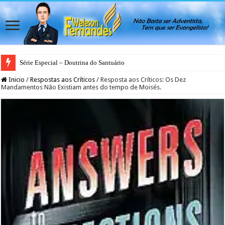
Série Especial – Doutrina do Santuário
Inicio
/
Respostas aos Críticos
/
Resposta aos Críticos: Os Dez
Mandamentos Não Existiam antes do tempo de Moisés.