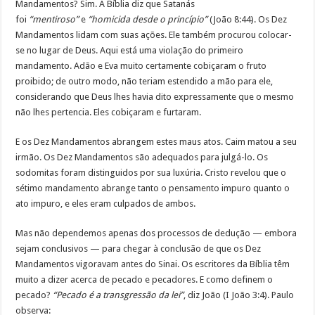
Mandamentos? Sim. A Bíblia diz que Satanás
foi
“mentiroso”
e
“homicida desde o princípio”
(João 8:44). Os Dez
Mandamentos lidam com suas ações. Ele também procurou colocar-
se no lugar de Deus. Aqui está uma violação do primeiro
mandamento. Adão e Eva muito certamente cobiçaram o fruto
proibido; de outro modo, não teriam estendido a mão para ele,
considerando que Deus lhes havia dito expressamente que o mesmo
não lhes pertencia. Eles cobiçaram e furtaram.
E os Dez Mandamentos abrangem estes maus atos. Caim matou a seu
irmão. Os Dez Mandamentos são adequados para julgá-lo. Os
sodomitas foram distinguidos por sua luxúria. Cristo revelou que o
sétimo mandamento abrange tanto o pensamento impuro quanto o
ato impuro, e eles eram culpados de ambos.
Mas não dependemos apenas dos processos de dedução — embora
sejam conclusivos — para chegar à conclusão de que os Dez
Mandamentos vigoravam antes do Sinai. Os escritores da Bíblia têm
muito a dizer acerca de pecado e pecadores. E como definem o
pecado?
“Pecado é a transgressão da lei”
, diz João (I João 3:4). Paulo
observa: