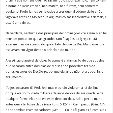
ordena aos homens que não façam ídolos, por exemplo, nem tomem
o nome de Deus em vão, não matem, não furtem, nem cometam
adultério. Poderíamos ser levados a crer que tal código de leis não
vigorava antes de Moisés? Há algumas coisas inacreditáveis demais, e
esta é uma delas.
Na verdade, nenhuma das principais denominações crê assim. Não há
nenhum ponto em que as grandes ramificações da igreja cristã
estejam mais de acordo do que o fato de que os Dez Mandamentos
estiveram em vigor desde o princípio do mundo.
A essência plausível da objeção acima é a afirmação de que aqueles
que pecaram antes dos dias de Moisés não poderiam ter sido
transgressores do Decálogo, porque ele ainda não fora dado. Eis o
argumento:
“Anjos ‘pecaram’ (II Ped. 2:4), mas eles não violaram a lei do Sinai,
porque ela só foi dada milhares de anos depois da sua queda, e de
qualquer forma eles não estavam debaixo dela. Adão pecou muito
antes que a lei fosse dada (veja Rom. 5:12-14); Caim pecou (Gên. 4:7);
os sodomitas eram ‘pecadores’ (Gên. 13:13), e afligiam a Ló com suas