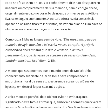
cedo se afastassem de Deus, o conhecimento dEle não desapareceu
imediata ou completamente de sua memória, nem o código divino,
originalmente escrito no coração de nossos primeiros pais, Adão e
Eva, se extinguiu subitamente. A perturbadora luz da consciência,
apesar de os raios ficarem indistintos, de vez em quando iluminava os
obscuros mas celestiais traços sobre o coração.
Como diz a Bíblia na Linguagem de Hoje:
“Eles mostram, pela sua
maneira de agir, que têm a lei escrita no seu coração. A própria
consciência deles mostra que isso é verdade, e os seus
pensamentos, que, às vezes os acusam e às vezes os defendem,
também mostram isso”
(Rom. 2:15).
A menos que sustentemos que o mundo antes de Moisés tinha
conhecimento suficiente da lei de Deus para compreender a
importância moral de seus atos, estaremos acusando a Deus de
injustiça em destruí-lo por suas más ações.
A única maneira possível de o objetor evitar o embaraçante
significado deste fato é afirmar que, embora os homens que viveram
antes de Moisés não conhecessem nada dos Dez Mandamentos, eles