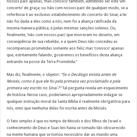
nossos pais’ apenas, ‘mas conosco’ também, admitindo ser este ‘um
concerto’ de graça; ou ‘não com nossos pais’ de qualquer modo, se a
referência é ao exclusivo estabelecimento do concerto do Sinai; a lei
não foi dada a eles como a nós, nem foi a aliança ratificada da
mesma maneira pública, e pelas mesmas sanções solenes. Ou,
finalmente, ‘não com nossos pais’ que morreram no deserto, em
conseqüência de sua rebelião, e a quem Deus não concedeu as
recompensas prometidas somente aos fiéis; mas ‘conosco’ apenas
que, estritamente falando, gozaremos os benefícios desta aliança
entrando na posse da Terra Prometida.”
Mas diz, finalmente, o objetor:
“Se o Decálogo existia antes de
Moisés, como é que ele foi pela primeira vez proclamado e pela
primeira vez escrito no Sinai ?“
Tal pergunta revela um esquecimento
de história. Nesse caso, poderíamos apropriadamente indagar se
qualquer instrução moral da Santa Bíblia é realmente obrigatória para
nós, visto que nenhuma delas foi escrita antes de Moisés.
O fato simples é que no tempo de Moisés e dos filhos de Israel o
conhecimento de Deus e Suas leis havia se tomado tão obscurecido
na mente humana que se tomou necessário dar ao mundo uma