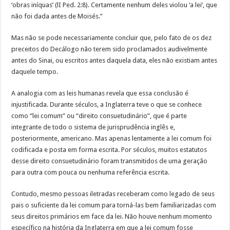
‘obras iníquas’ (lI Ped. 2:8). Certamente nenhum deles violou ‘a lei’, que
não foi dada antes de Moisés.”
Mas não se pode necessariamente concluir que, pelo fato de os dez
preceitos do Decálogo não terem sido proclamados audivelmente
antes do Sinai, ou escritos antes daquela data, eles não existiam antes
daquele tempo.
A analogia com as leis humanas revela que essa conclusão é
injustificada. Durante séculos, a Inglaterra teve o que se conhece
como “lei comum” ou “direito consuetudinário”, que é parte
integrante de todo o sistema de jurisprudência inglês e,
posteriormente, americano. Mas apenas lentamente a lei comum foi
codificada e posta em forma escrita. Por séculos, muitos estatutos
desse direito consuetudinário foram transmitidos de uma geração
para outra com pouca ou nenhuma referência escrita.
Contudo, mesmo pessoas iletradas receberam como legado de seus
pais o suficiente da lei comum para torná-las bem familiarizadas com
seus direitos primários em face da lei. Não houve nenhum momento
específico na história da Inglaterra em que a lei comum fosse