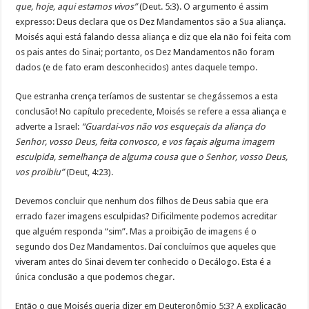
que, hoje, aqui estamos vivos”
(Deut. 5:3). O argumento é assim
expresso: Deus declara que os Dez Mandamentos são a Sua aliança.
Moisés aqui está falando dessa aliança e diz que ela não foi feita com
os pais antes do Sinai; portanto, os Dez Mandamentos não foram
dados (e de fato eram desconhecidos) antes daquele tempo.
Que estranha crença teríamos de sustentar se chegássemos a esta
conclusão! No capítulo precedente, Moisés se refere a essa aliança e
adverte a Israel:
“Guardai-vos não vos esqueçais da aliança do
Senhor, vosso Deus, feita convosco, e vos façais alguma imagem
esculpida, semelhança de alguma cousa que o Senhor, vosso Deus,
vos proibiu”
(Deut, 4:23).
Devemos concluir que nenhum dos filhos de Deus sabia que era
errado fazer imagens esculpidas? Dificilmente podemos acreditar
que alguém responda “sim”. Mas a proibição de imagens é o
segundo dos Dez Mandamentos. Daí concluímos que aqueles que
viveram antes do Sinai devem ter conhecido o Decálogo. Esta é a
única conclusão a que podemos chegar.
Então o que Moisés queria dizer em Deuteronômio 5:3? A explicação