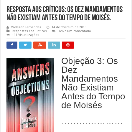
Resposta aos Críticos: Os Dez Mandamentos
Não Existiam antes do tempo de Moisés.
Weleson Fernandes
14 de fevereiro de 2010
Respostas aos Críticos
Deixe um comentário
111 Visualizações
Objeção 3: Os
Dez
Mandamentos
Não Existiam
Antes do Tempo
de Moisés
…………………
…………………