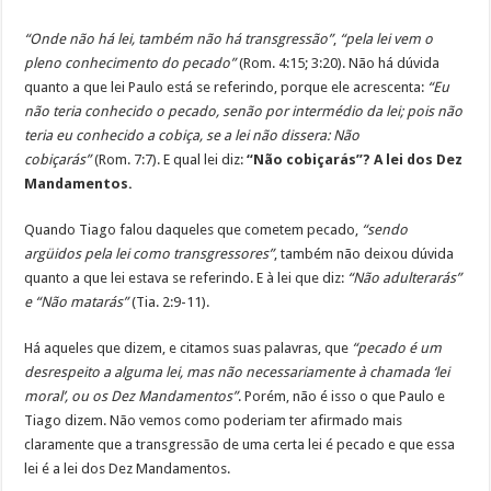
“Onde não há lei, também não há transgressão”
,
“pela lei vem o
pleno conhecimento do pecado”
(Rom. 4:15; 3:20). Não há dúvida
quanto a que lei Paulo está se referindo, porque ele acrescenta:
“Eu
não teria conhecido o pecado, senão por intermédio da lei; pois não
teria eu conhecido a cobiça, se a lei não dissera: Não
cobiçarás”
(Rom. 7:7). E qual lei diz:
“Não cobiçarás”?
A lei dos Dez
Mandamentos.
Quando Tiago falou daqueles que cometem pecado,
“sendo
argüidos pela lei como transgressores”
, também não deixou dúvida
quanto a que lei estava se referindo. E à lei que diz:
“Não adulterarás”
e “Não matarás”
(Tia. 2:9-11).
Há aqueles que dizem, e citamos suas palavras, que
“pecado é um
desrespeito a alguma lei, mas não necessariamente à chamada ‘lei
moral’, ou os Dez Mandamentos”
. Porém, não é isso o que Paulo e
Tiago dizem. Não vemos como poderiam ter afirmado mais
claramente que a transgressão de uma certa lei é pecado e que essa
lei é a lei dos Dez Mandamentos.