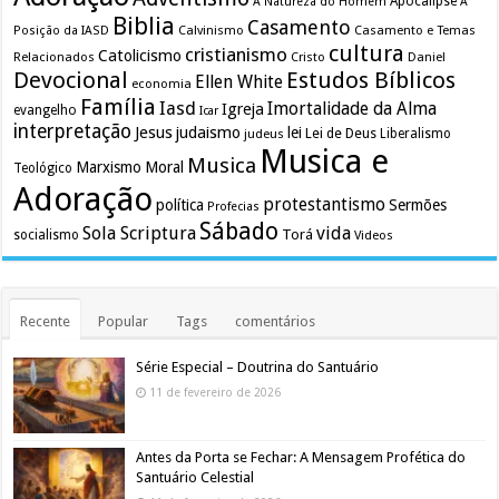
Apocalipse
A Natureza do Homem
A
Biblia
Casamento
Calvinismo
Casamento e Temas
Posição da IASD
cultura
cristianismo
Catolicismo
Relacionados
Cristo
Daniel
Devocional
Estudos Bíblicos
Ellen White
economia
Família
Iasd
Imortalidade da Alma
Igreja
evangelho
Icar
interpretação
Jesus
judaismo
lei
Lei de Deus
judeus
Liberalismo
Musica e
Musica
Marxismo
Moral
Teológico
Adoração
protestantismo
política
Sermões
Profecias
Sábado
Sola Scriptura
vida
Torá
socialismo
Videos
Recente
Popular
Tags
comentários
Série Especial – Doutrina do Santuário
11 de fevereiro de 2026
Antes da Porta se Fechar: A Mensagem Profética do
Santuário Celestial