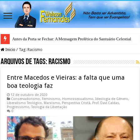
Antes da Porta se Fechar: A Mensagem Profética do Santuário Celestial
Inicio
/
Tag:
Racismo
Arquivos de Tags:
Racismo
Entre Macedos e Vieiras: a falta que uma
boa teologia faz
12 de outubro de 2020
Conservadorismo
,
Feminismo
,
Homossexualismo
,
Ideologia de Gênero
,
Liberalismo Teológico
,
Marxismo
,
Perspectiva Cristã
,
Prof. Davi Caldas
,
Progressismo
,
Teologia da Libertação
0