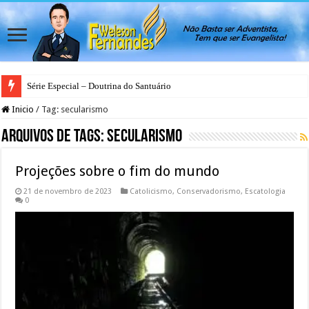
Série Especial – Doutrina do Santuário
Antes da Porta se Fechar: A Mensagem Profética do Santuário Celestial
Inicio
/
Tag:
secularismo
Arquivos de Tags:
secularismo
Projeções sobre o fim do mundo
21 de novembro de 2023
Catolicismo
,
Conservadorismo
,
Escatologia
0