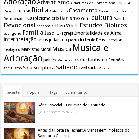
Adoração
Adventismo
Apocalipse
A Natureza do Homem
A
Biblia
Casamento
Calvinismo
Casamento e Temas
Posição da IASD
cultura
cristianismo
Catolicismo
Relacionados
Cristo
Daniel
Devocional
Estudos Bíblicos
Ellen White
economia
Família
Iasd
Imortalidade da Alma
Igreja
evangelho
Icar
interpretação
Jesus
judaismo
lei
Lei de Deus
judeus
Liberalismo
Musica e
Musica
Marxismo
Moral
Teológico
Adoração
protestantismo
política
Sermões
Profecias
Sábado
Sola Scriptura
vida
Torá
socialismo
Videos
Recente
Popular
Tags
comentários
Série Especial – Doutrina do Santuário
11 de fevereiro de 2026
Antes da Porta se Fechar: A Mensagem Profética do
Santuário Celestial