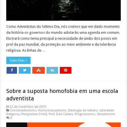
Como Adventistas do Sétimo Dia, nós cremos que em dado momento
da história os governos do mundo adotarão uma agenda em comum.
Ela trará como tema principal a necessidade de união dos povos em
prol da paz mundial, da proteção ao meio ambiente e da tolerância
religiosa. As linhas de …
Saiba Mais »
Sobre a suposta homofobia em uma escola
adventista
22 de novembro de 2019
Conservadorismo
,
Homossexualismo
,
Ideologia de Gênero
,
Liberdade
Religiosa
,
Perspectiva Cristã
,
Prof. Davi Caldas
,
Progressismo
,
Secularismo
0