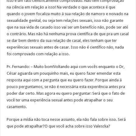
isso é um fato cientificamente comprovado. Não tem comprovação
na ciência em relação a isso! Na verdade o que acontece é que
quando o jovem focaliza muito á sua relação de namoro e noivado na
sexualidade genital, ou seja tem relações sexuais, isso não garante
que na sua vida de casado isso vai ser um benefício não, pode ser até
o contrário. Mas não há nenhuma prova científica de que pra um casal
se dar bem dentro da sua relação de casal, eles tenham que ter
experiências sexuais antes de casar. Isso não é científico não, nada
foi comprovado com relação a isso.
Pr. Fernando: – Muito bom!Voltando aqui com vocês enquanto o Dr,
César aguarda um pouquinho mais, eu quero fazer emendar esta
resposta aqui com a pergunta que eu quero fazer. Porque ainda á
pouco perguntamos, se não é necessária esta experiência antes pra
poder dar certo. Mas agora eu quero perguntar: Será que o fato de
você ter uma experiência sexual antes pode atrapalhar o seu
casamento.
Porque a mídia não toca nesse assunto, ela não fala sobre isso. Será
que pode atrapalhar?O que você acha sobre isso Valescka?