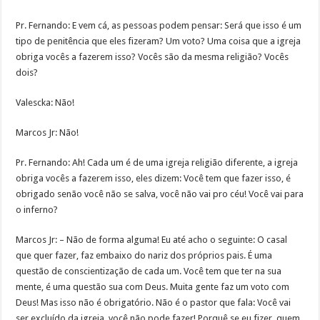
Pr. Fernando: E vem cá, as pessoas podem pensar: Será que isso é um
tipo de penitência que eles fizeram? Um voto? Uma coisa que a igreja
obriga vocês a fazerem isso? Vocês são da mesma religião? Vocês
dois?
Valescka: Não!
Marcos Jr: Não!
Pr. Fernando: Ah! Cada um é de uma igreja religião diferente, a igreja
obriga vocês a fazerem isso, eles dizem: Você tem que fazer isso, é
obrigado senão você não se salva, você não vai pro céu! Você vai para
o inferno?
Marcos Jr: – Não de forma alguma! Eu até acho o seguinte: O casal
que quer fazer, faz embaixo do nariz dos próprios pais. É uma
questão de conscientização de cada um. Você tem que ter na sua
mente, é uma questão sua com Deus. Muita gente faz um voto com
Deus! Mas isso não é obrigatório. Não é o pastor que fala: Você vai
ser excluído da igreja, você não pode fazer! Porquê se eu fizer, quem