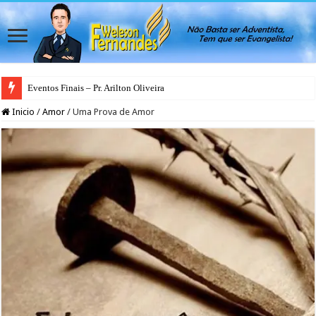
Eventos Finais – Pr. Arilton Oliveira
Inicio
/
Amor
/
Uma Prova de Amor