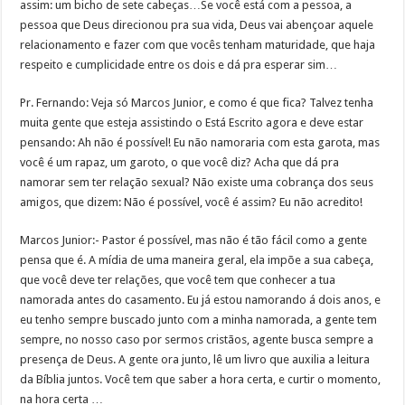
assim: um bicho de sete cabeças…Se você está com a pessoa, a
pessoa que Deus direcionou pra sua vida, Deus vai abençoar aquele
relacionamento e fazer com que vocês tenham maturidade, que haja
respeito e cumplicidade entre os dois e dá pra esperar sim…
Pr. Fernando: Veja só Marcos Junior, e como é que fica? Talvez tenha
muita gente que esteja assistindo o Está Escrito agora e deve estar
pensando: Ah não é possível! Eu não namoraria com esta garota, mas
você é um rapaz, um garoto, o que você diz? Acha que dá pra
namorar sem ter relação sexual? Não existe uma cobrança dos seus
amigos, que dizem: Não é possível, você é assim? Eu não acredito!
Marcos Junior:- Pastor é possível, mas não é tão fácil como a gente
pensa que é. A mídia de uma maneira geral, ela impõe a sua cabeça,
que você deve ter relações, que você tem que conhecer a tua
namorada antes do casamento. Eu já estou namorando á dois anos, e
eu tenho sempre buscado junto com a minha namorada, a gente tem
sempre, no nosso caso por sermos cristãos, agente busca sempre a
presença de Deus. A gente ora junto, lê um livro que auxilia a leitura
da Bíblia juntos. Você tem que saber a hora certa, e curtir o momento,
na hora certa …