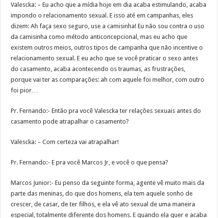
Valescka: – Eu acho que a mídia hoje em dia acaba estimulando, acaba
impondo o relacionamento sexual. E isso até em campanhas, eles
dizem: Ah faça sexo seguro, use a camisinha! Eu não sou contra o uso
da camisinha como método anticoncepcional, mas eu acho que
existem outros meios, outros tipos de campanha que não incentive o
relacionamento sexual. E eu acho que se você praticar o sexo antes
do casamento, acaba acontecendo os traumas, as frustrações,
porque vai ter as comparações: ah com aquele foi melhor, com outro
foi pior…
Pr. Fernando:- Então pra você Valescka ter relações sexuais antes do
casamento pode atrapalhar o casamento?
Valescka: – Com certeza vai atrapalhar!
Pr. Fernando:- E pra você Marcos Jr, e você o que pensa?
Marcos Junior:- Eu penso da seguinte forma, agente vê muito mais da
parte das meninas, do que dos homens, ela tem aquele sonho de
crescer, de casar, de ter filhos, e ela vê ato sexual de uma maneira
especial, totalmente diferente dos homens. E quando ela quer e acaba