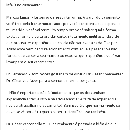
infeliz no casamento?
Marcos Junior: – Eu penso da seguinte forma: A partir do casamento
você terá pela frente muitos anos pra você descobrir a tua esposa, o
teu marido. Você vai ter muito tempo pra você saber qual a forma
exata, a fórmula certa pra dar certo. E totalmente inútil esta idéia de
que precisa ter experiência antes, ela não vai levar a nada. E se por
acaso você terminar o relacionamento com aquela pessoa? Se não
for ela que vai ser a seu marido ou esposa, que experiência você vai
levar para o seu casamento?
Pr. Fernando:- Bom, vocês gostariam de ouvir o Dr. César novamente?
Dr. César vou fazer para o senhor a mesma pergunta:
– Não é importante, não é fundamental que os dois tenham
experiência antes, e isso é na adolescência? A falta de experiência
não vai atrapalhar no casamento? Bem isso é o que normalmente se
ouve, se vê por aí! Eu quero saber : É científico isso também?
Dr. César Vasconcellos: – Olha realmente é passada a idéia de que