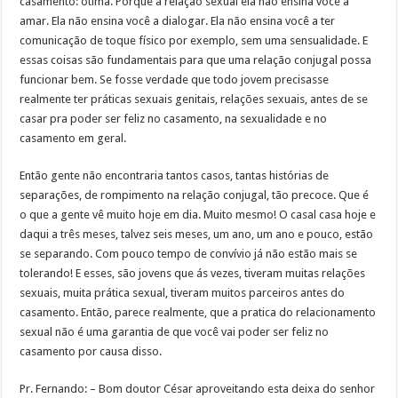
casamento: ótima. Porque a relação sexual ela não ensina você a
amar. Ela não ensina você a dialogar. Ela não ensina você a ter
comunicação de toque físico por exemplo, sem uma sensualidade. E
essas coisas são fundamentais para que uma relação conjugal possa
funcionar bem. Se fosse verdade que todo jovem precisasse
realmente ter práticas sexuais genitais, relações sexuais, antes de se
casar pra poder ser feliz no casamento, na sexualidade e no
casamento em geral.
Então gente não encontraria tantos casos, tantas histórias de
separações, de rompimento na relação conjugal, tão precoce. Que é
o que a gente vê muito hoje em dia. Muito mesmo! O casal casa hoje e
daqui a três meses, talvez seis meses, um ano, um ano e pouco, estão
se separando. Com pouco tempo de convívio já não estão mais se
tolerando! E esses, são jovens que ás vezes, tiveram muitas relações
sexuais, muita prática sexual, tiveram muitos parceiros antes do
casamento. Então, parece realmente, que a pratica do relacionamento
sexual não é uma garantia de que você vai poder ser feliz no
casamento por causa disso.
Pr. Fernando: – Bom doutor César aproveitando esta deixa do senhor