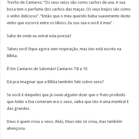
Trecho de Cantares: “Os seus seios são como cachos de uva. A sua
boca tem o perfume dos cachos das maças. Os seus beijos são como
o vinho delicioso”. “Então que o meu querido beba suavemente deste
vinho que escorre entre os lábios. Eu sou sua e você é meu” .
Sabe de onde eu extraí esta poesia?
Talvez você fique agora sem respiração, mas isto está escrito na
Bíblia.
É! Em Cantares de Salomão! Cantares 7:8 a 10
Dá pra imaginar que a Bíblia também fale sobre sexo?
Se você é daqueles que já ouviu alguém dizer que o fruto proibido
que Adão e Eva comeram era o sexo, saiba que isto é uma mentira! E
das grandes.
Deus é quem criou o sexo. Aliás, Deus não só criou, mas também
abençoou.