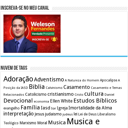
Inscreva-se no meu canal
Nuvem de Tags
Adoração
Adventismo
Apocalipse
A Natureza do Homem
A
Biblia
Casamento
Calvinismo
Casamento e Temas
Posição da IASD
cultura
cristianismo
Catolicismo
Relacionados
Cristo
Daniel
Devocional
Estudos Bíblicos
Ellen White
economia
Família
Iasd
Imortalidade da Alma
Igreja
evangelho
Icar
interpretação
Jesus
judaismo
lei
Lei de Deus
judeus
Liberalismo
Musica e
Musica
Marxismo
Moral
Teológico