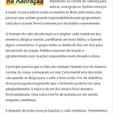
Atendendo ao convite do salmista para
adorar, uma igreja no Quênia começou
a reunir-se para adorar todas as manhãs às 6h30. pelo menos dez
pessoas que sentiam grande responsabilidade pela igreja vinham
cada dia e oravam fervorosamente por verdadeiro reavivamento.
O formato do culto de adoração era simples: cada manhã um dos
membros dirigia a reunião, partilhando um texto bíblico e fazendo
alguns comentários. O grupo então se dividia de dois em dois para
um período de oração. Pedidos especiais de oração e
agradecimentos por orações respondidas eram elevados a Deus.
A princípio parecia que os fiéis não estavam fazendo isso de maneira
correta. As coisas começaram a ir mal. Certa manhã uma das irmãs
caiu quando se dirigia para o culto e feriu a mão. Por ser diabética,
ficou preocupada imaginando que o ferimento poderia não sarar
adequadamente. A esposa de um dos irmãos ficou doente e
foi hospitalizada. Uma outra irmã foi atropelada por um veículo
enquanto caminhava.
A despeito de todas essas provações, o culto continuou. Testemunhos