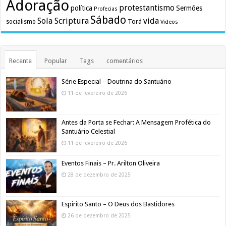
Adoração
protestantismo
política
Sermões
Profecias
Sábado
Sola Scriptura
vida
Torá
socialismo
Videos
Recente
Popular
Tags
comentários
Série Especial – Doutrina do Santuário
11 de fevereiro de 2026
Antes da Porta se Fechar: A Mensagem Profética do
Santuário Celestial
11 de fevereiro de 2026
Eventos Finais – Pr. Arilton Oliveira
28 de dezembro de 2025
Espirito Santo – O Deus dos Bastidores
26 de dezembro de 2025