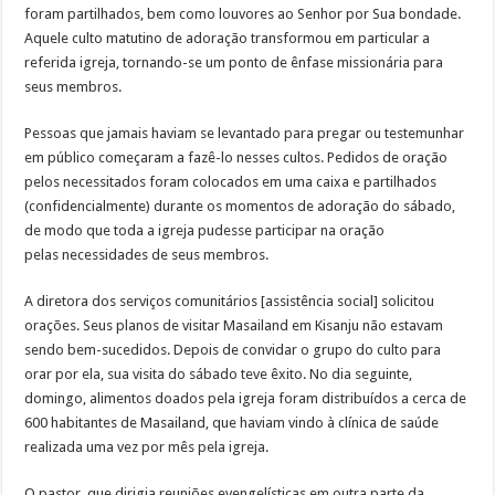
foram partilhados, bem como louvores ao Senhor por Sua bondade.
Aquele culto matutino de adoração transformou em particular a
referida igreja, tornando-se um ponto de ênfase missionária para
seus membros.
Pessoas que jamais haviam se levantado para pregar ou testemunhar
em público começaram a fazê-lo nesses cultos. Pedidos de oração
pelos necessitados foram colocados em uma caixa e partilhados
(confidencialmente) durante os momentos de adoração do sábado,
de modo que toda a igreja pudesse participar na oração
pelas necessidades de seus membros.
A diretora dos serviços comunitários [assistência social] solicitou
orações. Seus planos de visitar Masailand em Kisanju não estavam
sendo bem-sucedidos. Depois de convidar o grupo do culto para
orar por ela, sua visita do sábado teve êxito. No dia seguinte,
domingo, alimentos doados pela igreja foram distribuídos a cerca de
600 habitantes de Masailand, que haviam vindo à clínica de saúde
realizada uma vez por mês pela igreja.
O pastor, que dirigia reuniões evengelísticas em outra parte da