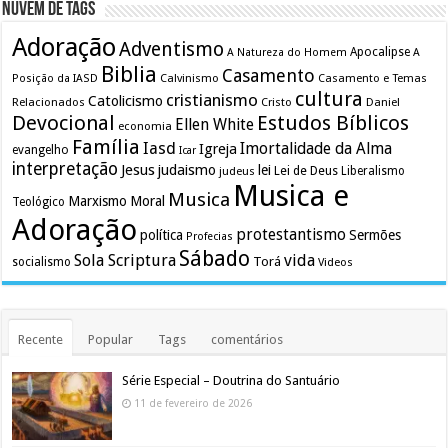
Nuvem de Tags
Adoração
Adventismo
Apocalipse
A Natureza do Homem
A
Biblia
Casamento
Calvinismo
Casamento e Temas
Posição da IASD
cultura
cristianismo
Catolicismo
Relacionados
Cristo
Daniel
Devocional
Estudos Bíblicos
Ellen White
economia
Família
Iasd
Imortalidade da Alma
Igreja
evangelho
Icar
interpretação
Jesus
judaismo
lei
Lei de Deus
judeus
Liberalismo
Musica e
Musica
Marxismo
Moral
Teológico
Adoração
protestantismo
política
Sermões
Profecias
Sábado
Sola Scriptura
vida
Torá
socialismo
Videos
Recente
Popular
Tags
comentários
Série Especial – Doutrina do Santuário
11 de fevereiro de 2026