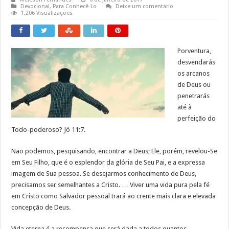
Devocional
,
Para Conhecê-Lo
Deixe um comentário
1,206 Visualizações
Porventura,
desvendarás
os arcanos
de Deus ou
penetrarás
até à
perfeição do
Todo-poderoso? Jó 11:7.
Não podemos, pesquisando, encontrar a Deus; Ele, porém, revelou-Se
em Seu Filho, que é o esplendor da glória de Seu Pai, e a expressa
imagem de Sua pessoa. Se desejarmos conhecimento de Deus,
precisamos ser semelhantes a Cristo. … Viver uma vida pura pela fé
em Cristo como Salvador pessoal trará ao crente mais clara e elevada
concepção de Deus.
Vida eterna é a recompensa que será dada a todos quantos