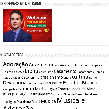
Inscreva-se no meu canal
Nuvem de Tags
Adoração
Adventismo
Apocalipse
A Natureza do Homem
A
Biblia
Casamento
Calvinismo
Casamento e Temas
Posição da IASD
cultura
cristianismo
Catolicismo
Relacionados
Cristo
Daniel
Devocional
Estudos Bíblicos
Ellen White
economia
Família
Iasd
Imortalidade da Alma
Igreja
evangelho
Icar
interpretação
Jesus
judaismo
lei
Lei de Deus
judeus
Liberalismo
Musica e
Musica
Marxismo
Moral
Teológico
Adoração