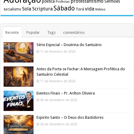
protestantismo
política
Sermões
Profecias
Sábado
Sola Scriptura
vida
Torá
socialismo
Videos
Recente
Popular
Tags
comentários
Série Especial – Doutrina do Santuário
11 de fevereiro de 2026
Antes da Porta se Fechar: A Mensagem Profética do
Santuário Celestial
11 de fevereiro de 2026
Eventos Finais – Pr. Arilton Oliveira
28 de dezembro de 2025
Espirito Santo – O Deus dos Bastidores
26 de dezembro de 2025