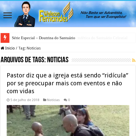
Antes da Porta se Fechar: A Mensagem Profética do Santuário Celestial
Inicio
/
Tag:
Noticias
Arquivos de Tags:
Noticias
Pastor diz que a igreja está sendo “ridícula”
por se preocupar mais com eventos e não
com vidas
5 de julho de 2018
Notícias
0