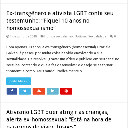
Ex-transgênero e ativista LGBT conta seu
testemunho: “Fiquei 10 anos no
homossexualismo”
4 de julho de 2018
Homossexualismo
,
Notícias
,
Sexualidade
0
Com apenas 30 anos, a ex-transgênero (homossexual) Graziele
Galvão já passou por muita coisa na vida envolvendo a sua
sexualidade. Ela resolveu gravar um vídeo e publicar em seu canal no
Youtube, contando o que a fez desenvolver o desejo se se tornar
“homem” e como Deus mudou radicalmente o …
Saiba Mais »
Ativismo LGBT quer atingir as crianças,
alerta ex-homossexual: “Está na hora de
pararmos de viver ilusões”