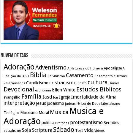
Nuvem de Tags
Adoração
Adventismo
Apocalipse
A Natureza do Homem
A
Biblia
Casamento
Calvinismo
Casamento e Temas
Posição da IASD
cultura
cristianismo
Catolicismo
Relacionados
Cristo
Daniel
Devocional
Estudos Bíblicos
Ellen White
economia
Família
Iasd
Imortalidade da Alma
Igreja
evangelho
Icar
interpretação
Jesus
judaismo
lei
Lei de Deus
judeus
Liberalismo
Musica e
Musica
Marxismo
Moral
Teológico
Adoração
protestantismo
política
Sermões
Profecias
Sábado
Sola Scriptura
vida
Torá
socialismo
Videos