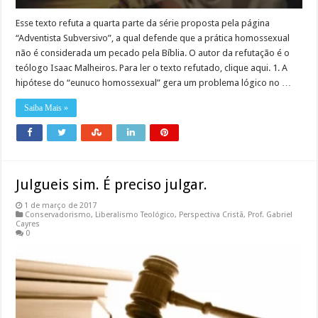
Esse texto refuta a quarta parte da série proposta pela página
“Adventista Subversivo”, a qual defende que a prática homossexual
não é considerada um pecado pela Bíblia. O autor da refutação é o
teólogo Isaac Malheiros. Para ler o texto refutado, clique aqui. 1. A
hipótese do “eunuco homossexual” gera um problema lógico no …
Saiba Mais »
Julgueis sim. É preciso julgar.
1 de março de 2017
Conservadorismo
,
Liberalismo Teológico
,
Perspectiva Cristã
,
Prof. Gabriel
Cayres
0