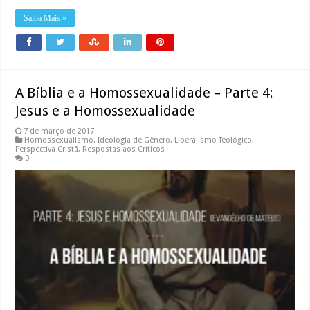
Saiba Mais »
A Bíblia e a Homossexualidade – Parte 4:
Jesus e a Homossexualidade
7 de março de 2017
Homossexualismo
,
Ideologia de Gênero
,
Liberalismo Teológico
,
Perspectiva Cristã
,
Respostas aos Críticos
0