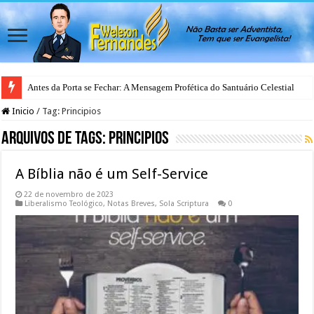
Antes da Porta se Fechar: A Mensagem Profética do Santuário Celestial
Inicio
/
Tag:
Principios
Arquivos de Tags:
Principios
A Bíblia não é um Self-Service
22 de novembro de 2023
Liberalismo Teológico
,
Notas Breves
,
Sola Scriptura
0