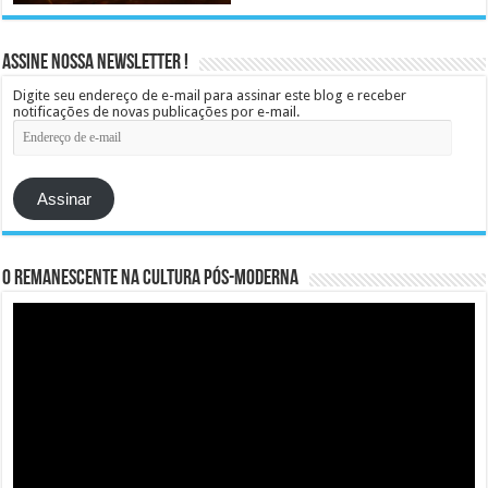
Assine Nossa Newsletter !
Digite seu endereço de e-mail para assinar este blog e receber
notificações de novas publicações por e-mail.
Endereço
de
e-
mail
Assinar
O remanescente na cultura pós-moderna