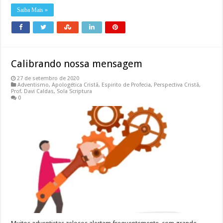
Saiba Mais »
Calibrando nossa mensagem
27 de setembro de 2020
Adventismo
,
Apologética Cristã
,
Espirito de Profecia
,
Perspectiva Cristã
,
Prof. Davi Caldas
,
Sola Scriptura
0