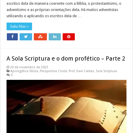
escritos dela de maneira coerente com a Bíblia, o protestantismo, o
adventismo e as próprias orientações dela. Há muitos adventistas
utilizando e aplicando os escritos dela de …
Saiba Mais »
A Sola Scriptura e o dom profético – Parte 2
20 de novembro de 2023
Apologética Teísta
,
Perspectiva Cristã
,
Prof. Davi Caldas
,
Sola Scriptura
0