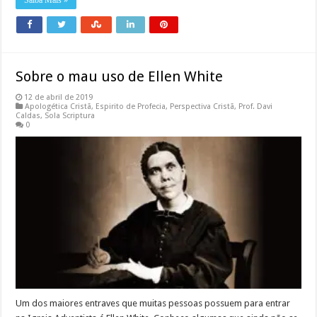
Sobre o mau uso de Ellen White
12 de abril de 2019
Apologética Cristã
,
Espirito de Profecia
,
Perspectiva Cristã
,
Prof. Davi
Caldas
,
Sola Scriptura
0
Um dos maiores entraves que muitas pessoas possuem para entrar