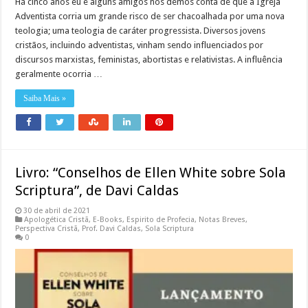
Há cinco anos eu e alguns amigos nos demos conta de que a Igreja
Adventista corria um grande risco de ser chacoalhada por uma nova
teologia; uma teologia de caráter progressista. Diversos jovens
cristãos, incluindo adventistas, vinham sendo influenciados por
discursos marxistas, feministas, abortistas e relativistas. A influência
geralmente ocorria …
Saiba Mais »
Livro: “Conselhos de Ellen White sobre Sola
Scriptura”, de Davi Caldas
30 de abril de 2021
Apologética Cristã
,
E-Books
,
Espirito de Profecia
,
Notas Breves
,
Perspectiva Cristã
,
Prof. Davi Caldas
,
Sola Scriptura
0