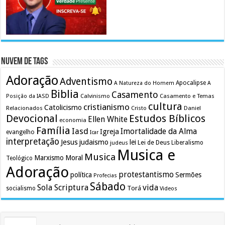
Nuvem de Tags
Adoração
Adventismo
Apocalipse
A Natureza do Homem
A
Biblia
Casamento
Calvinismo
Casamento e Temas
Posição da IASD
cultura
cristianismo
Catolicismo
Relacionados
Cristo
Daniel
Devocional
Estudos Bíblicos
Ellen White
economia
Família
Iasd
Imortalidade da Alma
Igreja
evangelho
Icar
interpretação
Jesus
judaismo
lei
Lei de Deus
judeus
Liberalismo
Musica e
Musica
Marxismo
Moral
Teológico
Adoração
protestantismo
política
Sermões
Profecias
Sábado
Sola Scriptura
vida
Torá
socialismo
Videos