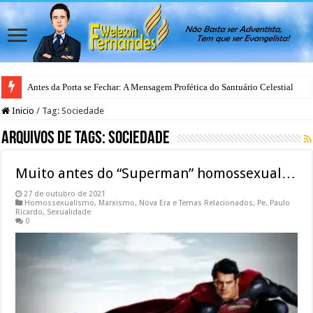
Antes da Porta se Fechar: A Mensagem Profética do Santuário Celestial
Inicio
/
Tag:
Sociedade
Arquivos de Tags:
Sociedade
Muito antes do “Superman” homossexual…
27 de outubro de 2021
Homossexualismo
,
Marxismo
,
Nova Era e Temas Relacionados
,
Pe. Paulo
Ricardo
,
Sexualidade
0